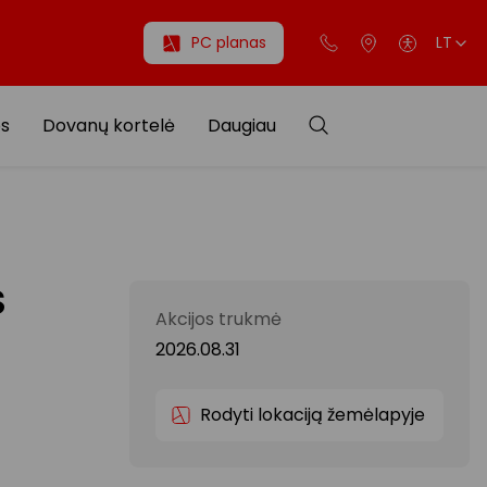
PC planas
LT
os
Dovanų kortelė
Daugiau
S
Akcijos trukmė
2026.08.31
Rodyti lokaciją žemėlapyje