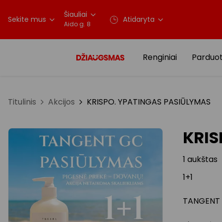
Šiauliai
Sekite mus
Atidaryta
Aido g. 8
Renginiai
Parduo
Titulinis
Akcijos
KRISPO. YPATINGAS PASIŪLYMAS
KRIS
1 aukštas
1+1
TANGENT 