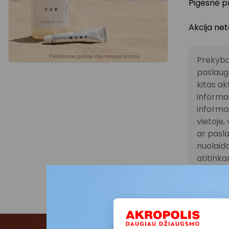
Pigesnė 
Akcija net
Prekybo
paslaugų
kitas ak
informac
informac
vietoje
ar pasla
nuolaido
atitink