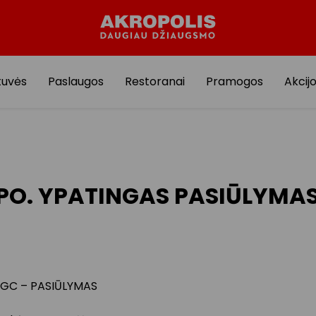
tuvės
Paslaugos
Restoranai
Pramogos
Akcij
PO. YPATINGAS PASIŪLYMA
GC – PASIŪLYMAS