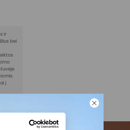
 ir
žius bei
eiktos
ikimo
otuvėje
čiomis
i į