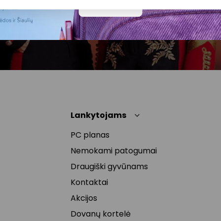
atšaukti, spaudžiant nuorodą gautame
Daugiau
naujienlaiškyje arba kreipiantis
privatumas@akropolis.lt.
Lankytojams
PC planas
Nemokami patogumai
Draugiški gyvūnams
Kontaktai
Akcijos
Dovanų kortelė