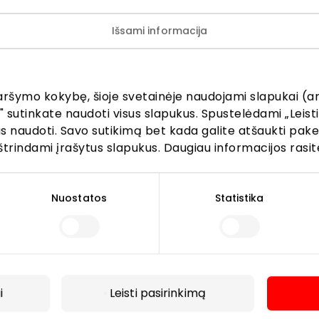
Išsami informacija
ijunkite prie mūsų bendruo
žinokite apie geriausius pasiūlymus, renginius ir naujausią in
aršymo kokybę, šioje svetainėje naudojami slapukai (an
AKROPOLIS prekybos centro.
" sutinkate naudoti visus slapukus. Spustelėdami „Leisti
kus naudoti. Savo sutikimą bet kada galite atšaukti pak
štrindami įrašytus slapukus. Daugiau informacijos rasit
Nuostatos
Statistika
Prenumeruoti
Spustelėdamas „Prenumeruoti“ sutinki gauti PPC
AKROPOLIS naujienas. Dėl to AKROPOLIS GROUP,
UAB Tavo el. pašto duomenis tvarkys naujienlaiškių
i
Leisti pasirinkimą
siuntimo tikslu. Sutikimą galėsi bet kuriuo metu