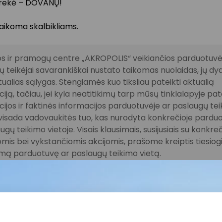
prekė – DOVANŲ!
aikoma skalbikliams.
s ir pramogų centre „AKROPOLIS“ veikiančios parduotuvės
 teikėjai savarankiškai nustato taikomas nuolaidas, jų dyd
tualias sąlygas. Stengiamės kuo tiksliau pateikti aktualią
iją, tačiau, jei kyla neatitikimų tarp mūsų tinklalapyje pat
ijos ir faktinės informacijos parduotuvėje ar paslaugų te
, visada vadovaukitės tuo, kas nurodyta konkrečioje pardu
ugų teikimo vietoje. Visais klausimais, susijusiais su konkre
mis bei vykstančiomis akcijomis, prašome kreiptis tiesiogia
amą parduotuvę ar paslaugų teikimo vietą.