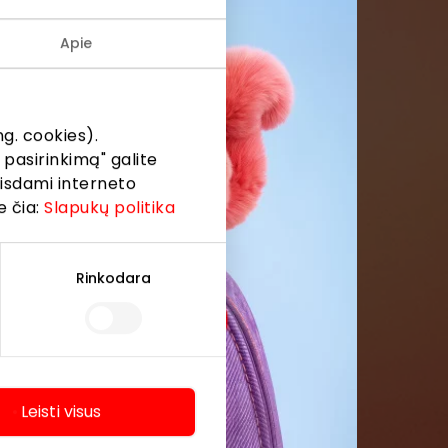
Apie
menės
formaciją iš
g. cookies).
 pasirinkimą" galite
eisdami interneto
e čia:
Slapukų politika
Rinkodara
Leisti visus