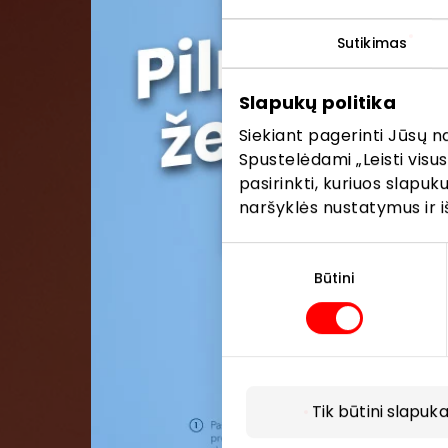
Sutikimas
Pris
Slapukų politika
Pirmieji su
Siekiant pagerinti Jūsų n
Spustelėdami „Leisti visus
pasirinkti, kuriuos slapu
naršyklės nustatymus ir i
Sutikimo
pasirinkimas
Būtini
Tik būtini slapuka