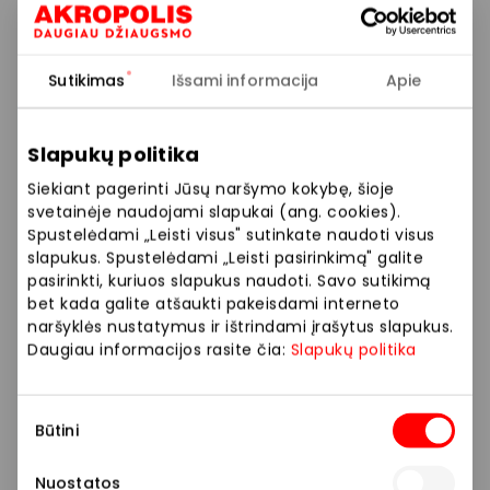
Prekybos ir pramogų centre AKROPOLIS
veikiančios parduotuvės ir paslaugų teikėjai
Sutikimas
Išsami informacija
Apie
savarankiškai nustato taikomas nuolaidas, jų
dydžius bei kitas aktualias sąlygas.
Slapukų politika
Stengiamės kuo tiksliau pateikti aktualią
Siekiant pagerinti Jūsų naršymo kokybę, šioje
informaciją, tačiau, jei kyla neatitikimų tarp mūsų
svetainėje naudojami slapukai (ang. cookies).
tinklalapyje pateiktos informacijos ir faktinės
Spustelėdami „Leisti visus" sutinkate naudoti visus
informacijos parduotuvėje ar paslaugų teikimo
slapukus. Spustelėdami „Leisti pasirinkimą" galite
pasirinkti, kuriuos slapukus naudoti. Savo sutikimą
vietoje, visada vadovaukitės tuo, kas nurodyta
bet kada galite atšaukti pakeisdami interneto
konkrečioje parduotuvėje ar paslaugų teikimo
naršyklės nustatymus ir ištrindami įrašytus slapukus.
vietoje.
Daugiau informacijos rasite čia:
Slapukų politika
Visais klausimais, susijusiais su konkrečiomis
Sutikimo
nuolaidomis bei vykstančiomis akcijomis,
Būtini
pasirinkimas
prašome kreiptis tiesiogiai į atitinkamą
parduotuvę ar paslaugų teikimo vietą.
Nuostatos