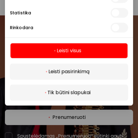
Statistika
Rinkodara
Prisijunkite prie mūsų
bendruomenės
Leisti visus
Pirmieji sužinokite apie geriausius pasiūlymus,
Daugiau
renginius ir naujausią informaciją iš AKROPOLIS
prekybos centro.
Leisti pasirinkimą
Tik būtini slapukai
Prenumeruoti
Spustelėdamas „Prenumeruoti“ sutinki gauti