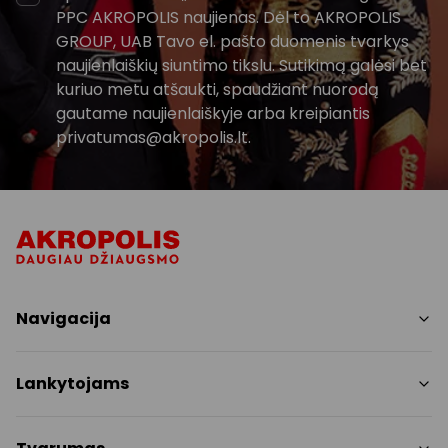
PPC AKROPOLIS naujienas. Dėl to AKROPOLIS
GROUP, UAB Tavo el. pašto duomenis tvarkys
naujienlaiškių siuntimo tikslu. Sutikimą galėsi bet
kuriuo metu atšaukti, spaudžiant nuorodą
gautame naujienlaiškyje arba kreipiantis
privatumas@akropolis.lt.
Navigacija
Parduotuvės
Lankytojams
Paslaugos
Restoranai
PC planas