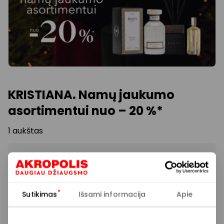
KRISTIANA. Namų jaukumo
asortimentui nuo – 20 %*
1 aukštas
Akcijos trukmė
2025.12.14
Sutikimas
Išsami informacija
Apie
Rodyti lokaciją žemėlapyje