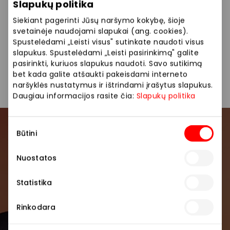
Slapukų politika
*Pasiūlymas galioja pažymėtam asortimentui salone
Siekiant pagerinti Jūsų naršymo kokybę, šioje
su klubo kortele iki 2025.12.14.
svetainėje naudojami slapukai (ang. cookies).
Spustelėdami „Leisti visus" sutinkate naudoti visus
slapukus. Spustelėdami „Leisti pasirinkimą" galite
Nuolaidos nesumuojamos ir negalioja rinkiniams bei
pasirinkti, kuriuos slapukus naudoti. Savo sutikimą
dovanų kortelėms.
bet kada galite atšaukti pakeisdami interneto
naršyklės nustatymus ir ištrindami įrašytus slapukus.
Daugiau informacijos rasite čia:
Slapukų politika
Sutikimo
Prisijunkite prie mūsų
Būtini
pasirinkimas
bendruomenės
Nuostatos
Pirmieji sužinokite apie geriausius pasiūlymus,
Statistika
renginius ir naujausią informaciją iš AKROPOLIS
prekybos centro.
Rinkodara