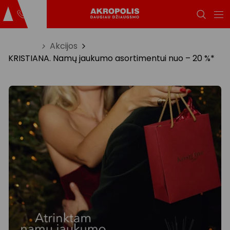
Titulinis
Akcijos
KRISTIANA. Namų jaukumo asortimentui nuo – 20 %*