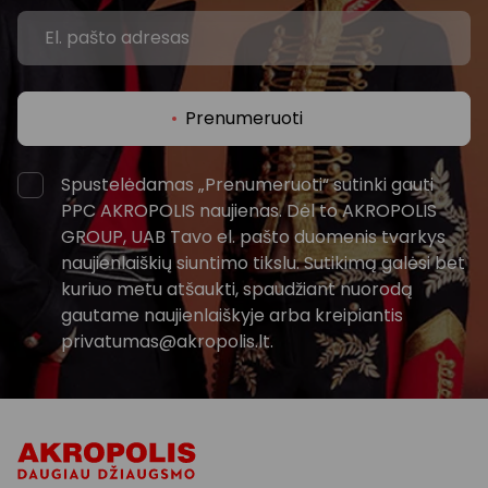
Prenumeruoti
Spustelėdamas „Prenumeruoti“ sutinki gauti
PPC AKROPOLIS naujienas. Dėl to AKROPOLIS
GROUP, UAB Tavo el. pašto duomenis tvarkys
naujienlaiškių siuntimo tikslu. Sutikimą galėsi bet
kuriuo metu atšaukti, spaudžiant nuorodą
gautame naujienlaiškyje arba kreipiantis
privatumas@akropolis.lt.