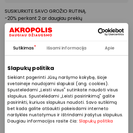
SUSIKURKITE SAVO GROŽIO RUTINĄ.
-20% perkant 2 ar daugiau prekių
*Nuolaidos nesumuojamos ir taikomos tik pilnos
kainos produktams su lojalumo kortele. Dovanų
kuponams ir rinkiniams nuolaida netaikoma.
Sutikimas
Išsami informacija
Apie
Prekybos ir pramogų centre „AKROPOLIS“
Slapukų politika
veikiančios parduotuvės ir paslaugų teikėjai
Siekiant pagerinti Jūsų naršymo kokybę, šioje
savarankiškai nustato taikomas nuolaidas, jų
svetainėje naudojami slapukai (ang. cookies).
dydžius bei kitas aktualias sąlygas.
Spustelėdami „Leisti visus" sutinkate naudoti visus
slapukus. Spustelėdami „Leisti pasirinkimą" galite
Stengiamės kuo tiksliau pateikti aktualią
pasirinkti, kuriuos slapukus naudoti. Savo sutikimą
informaciją, tačiau, jei kyla neatitikimų tarp mūsų
bet kada galite atšaukti pakeisdami interneto
naršyklės nustatymus ir ištrindami įrašytus slapukus.
tinklalapyje pateiktos informacijos ir faktinės
Daugiau informacijos rasite čia:
Slapukų politika
informacijos parduotuvėje ar paslaugų teikimo
vietoje, visada vadovaukitės tuo, kas nurodyta