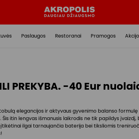
tuvės
Paslaugos
Restoranai
Pramogos
Akcij
LI PREKYBA. -40 Eur nuolai
tobulą elegancijos ir aktyvaus gyvenimo balanso formulę su 𝐇
𝐢𝐭 𝟓. Šis itin lengvas išmanusis laikrodis ne tik papildys įvaizdį, 
įtikėtinai ilgai tarnaujančia baterija bei tiksliomis treniruo
!