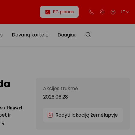
PC planas
LT
os
Dovanų kortelė
Daugiau
da
Akcijos trukmė
2026.06.28
𝐮𝐚𝐰𝐞𝐢
bet ir
Rodyti lokaciją žemėlapyje
čių