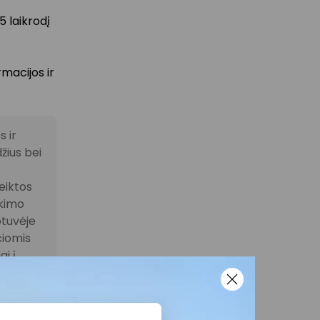
5 laikrodį
macijos ir
 ir
žius bei
eiktos
ikimo
otuvėje
čiomis
i į