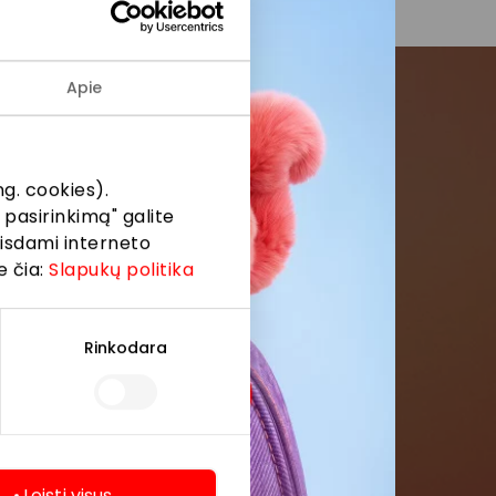
Apie
menės
g. cookies).
formaciją iš
 pasirinkimą" galite
eisdami interneto
e čia:
Slapukų politika
Rinkodara
Leisti visus