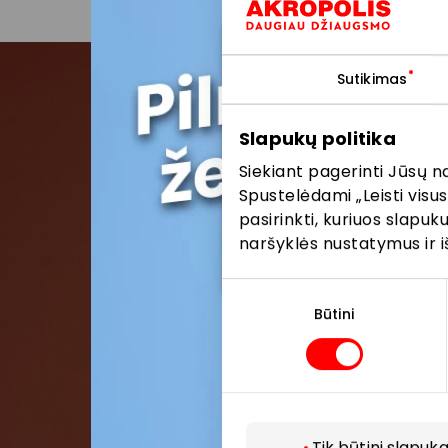
Sutikimas
Pris
Slapukų politika
Siekiant pagerinti Jūsų n
Pirmieji su
Spustelėdami „Leisti visus
pasirinkti, kuriuos slapu
naršyklės nustatymus ir i
Sutikimo
pasirinkimas
Būtini
Tik būtini slapuka