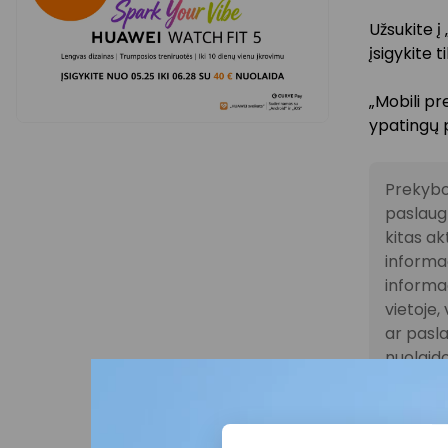
Užsukite į
įsigykite t
„Mobili p
ypatingų 
Prekybo
paslaugų
kitas ak
informac
informac
vietoje
ar pasla
nuolaido
atitink