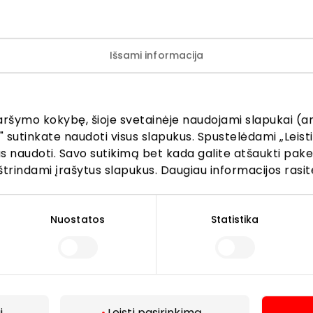
Išsami informacija
ijunkite prie mūsų bendruo
aršymo kokybę, šioje svetainėje naudojami slapukai (an
žinokite apie geriausius pasiūlymus, renginius ir naujausią in
" sutinkate naudoti visus slapukus. Spustelėdami „Leisti
AKROPOLIS prekybos centro.
kus naudoti. Savo sutikimą bet kada galite atšaukti pak
štrindami įrašytus slapukus. Daugiau informacijos rasit
Nuostatos
Statistika
Prenumeruoti
Spustelėdamas „Prenumeruoti“ sutinki gauti PPC
i
Leisti pasirinkimą