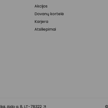
Akcijos
Dovanų kortelė
Karjera
Atsiliepimai
liai, Aido g. 8, LT-78322
©