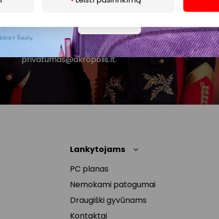
AKROPOLIS naujienas. Dėl to AKROPOLIS GROUP,
UAB Tavo el. pašto duomenis tvarkys naujienlaiškių
Daugiau
siuntimo tikslu. Sutikimą galėsi bet kuriuo metu
atšaukti, spaudžiant nuorodą gautame
naujienlaiškyje arba kreipiantis
privatumas@akropolis.lt.
Lankytojams
PC planas
Nemokami patogumai
Draugiški gyvūnams
Kontaktai