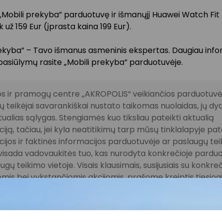
 „Mobili prekyba” parduotuvę ir išmanųjį Huawei Watch Fit 
ik už 159 Eur (įprasta kaina 199 Eur).
rekyba” – Tavo išmanus asmeninis ekspertas. Daugiau infor
pasiūlymų rasite „Mobili prekyba” parduotuvėje.
s ir pramogų centre „AKROPOLIS“ veikiančios parduotuvės
 teikėjai savarankiškai nustato taikomas nuolaidas, jų dyd
tualias sąlygas. Stengiamės kuo tiksliau pateikti aktualią
iją, tačiau, jei kyla neatitikimų tarp mūsų tinklalapyje pat
ijos ir faktinės informacijos parduotuvėje ar paslaugų te
, visada vadovaukitės tuo, kas nurodyta konkrečioje pardu
ugų teikimo vietoje. Visais klausimais, susijusiais su konkre
mis bei vykstančiomis akcijomis, prašome kreiptis tiesiogia
amą parduotuvę ar paslaugų teikimo vietą.