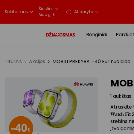
Šiauliai
Sekite mus
Atidaryta
Aido g. 8
Renginiai
Parduo
Titulinis
Akcijos
MOBILI PREKYBA. -40 Eur nuolaida
MOBI
1 aukštas
Atraskite 
𝐖𝐚𝐭𝐜𝐡 
stebins ne
įžvalgomis