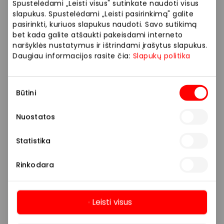
Spustelėdami „Leisti visus" sutinkate naudoti visus
„Mobili prekyba” parduotuvėje.
slapukus. Spustelėdami „Leisti pasirinkimą" galite
pasirinkti, kuriuos slapukus naudoti. Savo sutikimą
bet kada galite atšaukti pakeisdami interneto
Prekybos ir pramogų centre „AKROPOLIS“
naršyklės nustatymus ir ištrindami įrašytus slapukus.
veikiančios parduotuvės ir paslaugų teikėjai
Daugiau informacijos rasite čia:
Slapukų politika
savarankiškai nustato taikomas nuolaidas, jų
dydžius bei kitas aktualias sąlygas.
Sutikimo
Būtini
pasirinkimas
Stengiamės kuo tiksliau pateikti aktualią
informaciją, tačiau, jei kyla neatitikimų tarp mūsų
Nuostatos
tinklalapyje pateiktos informacijos ir faktinės
informacijos parduotuvėje ar paslaugų teikimo
Statistika
vietoje, visada vadovaukitės tuo, kas nurodyta
konkrečioje parduotuvėje ar paslaugų teikimo
Rinkodara
vietoje.
Visais klausimais, susijusiais su konkrečiomis
Leisti visus
nuolaidomis bei vykstančiomis akcijomis,
Daugiau
prašome kreiptis tiesiogiai į atitinkamą