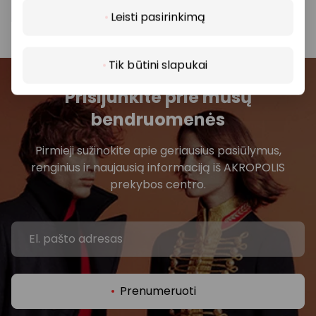
parduotuvę ar paslaugų teikimo vietą.
Leisti pasirinkimą
Tik būtini slapukai
Prisijunkite prie mūsų
bendruomenės
Pirmieji sužinokite apie geriausius pasiūlymus,
renginius ir naujausią informaciją iš AKROPOLIS
prekybos centro.
Prenumeruoti