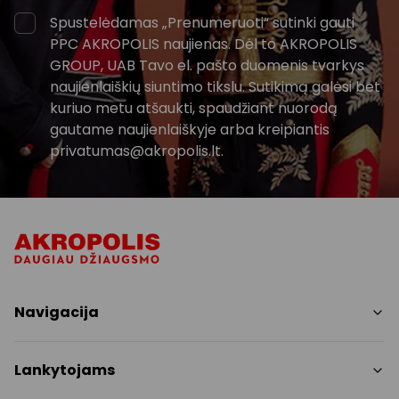
Spustelėdamas „Prenumeruoti“ sutinki gauti
PPC AKROPOLIS naujienas. Dėl to AKROPOLIS
GROUP, UAB Tavo el. pašto duomenis tvarkys
naujienlaiškių siuntimo tikslu. Sutikimą galėsi bet
kuriuo metu atšaukti, spaudžiant nuorodą
gautame naujienlaiškyje arba kreipiantis
privatumas@akropolis.lt.
Navigacija
Parduotuvės
Lankytojams
Paslaugos