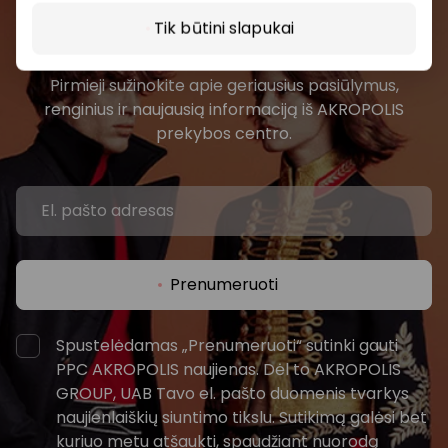
Prisijunkite prie mūsų
Tik būtini slapukai
bendruomenės
Pirmieji sužinokite apie geriausius pasiūlymus,
renginius ir naujausią informaciją iš AKROPOLIS
prekybos centro.
Prenumeruoti
Spustelėdamas „Prenumeruoti“ sutinki gauti
PPC AKROPOLIS naujienas. Dėl to AKROPOLIS
GROUP, UAB Tavo el. pašto duomenis tvarkys
naujienlaiškių siuntimo tikslu. Sutikimą galėsi bet
kuriuo metu atšaukti, spaudžiant nuorodą