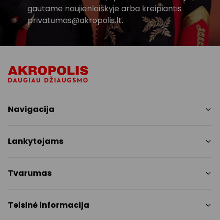
gautame naujienlaiškyje arba kreipiantis
privatumas@akropolis.lt.
Navigacija
Parduotuvės
Lankytojams
Paslaugos
Restoranai
PC planas
Tvarumas
Pramogos
Nemokami patogumai
Draugiški gyvūnams
Tvarumo tikslai
Teisinė informacija
Kontaktai
Tvarumo ataskaita