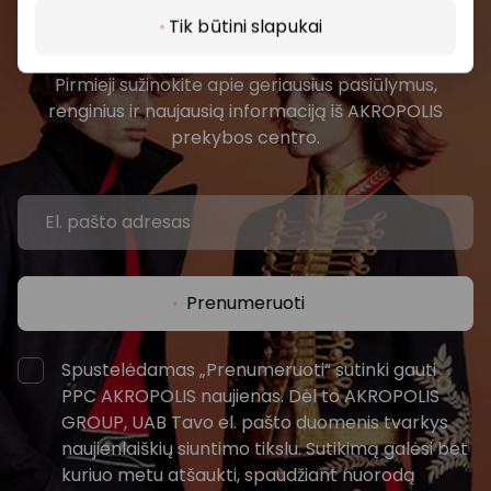
Prisijunkite prie mūsų
Tik būtini slapukai
bendruomenės
Pirmieji sužinokite apie geriausius pasiūlymus,
renginius ir naujausią informaciją iš AKROPOLIS
prekybos centro.
Prenumeruoti
Spustelėdamas „Prenumeruoti“ sutinki gauti
PPC AKROPOLIS naujienas. Dėl to AKROPOLIS
GROUP, UAB Tavo el. pašto duomenis tvarkys
naujienlaiškių siuntimo tikslu. Sutikimą galėsi bet
kuriuo metu atšaukti, spaudžiant nuorodą