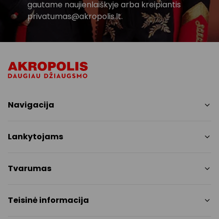
gautame naujienlaiškyje arba kreipiantis
privatumas@akropolis.lt.
Navigacija
Parduotuvės
Lankytojams
Paslaugos
Restoranai
PC planas
Tvarumas
Pramogos
Nemokami patogumai
Draugiški gyvūnams
Tvarumo tikslai
Teisinė informacija
Kontaktai
Tvarumo ataskaita
Akcijos