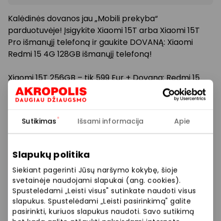
Kalėdinės dovanos jau „Mobili prekyba“
parduotuvėje! Įsigykite Xiaomi 15T arba Xiaomi 15T
Pro išmanųjį telefoną ir gaukite DOVANĄ: Xiaomi
Redmi 15 4G 128GB išmanųjį telefoną!
Xiaomi 15T 256GB – tik 599 Eur + Dovana: Redmi 15
128GB telefonas
Xiaomi 15T Pro 512GB – tik 799 Eur + Dovana: Redmi 15
128GB telefonas
Sutikimas
Išsami informacija
Apie
„Mobili prekyba“ – oficialus XIAOMI atstovas. Daugiau
informacijos ir ypatingų pasiūlymų Jūsų laukia „Mobili
Slapukų politika
prekyba“ išmanioje parduotuvėje.
Siekiant pagerinti Jūsų naršymo kokybę, šioje
svetainėje naudojami slapukai (ang. cookies).
Spustelėdami „Leisti visus" sutinkate naudoti visus
Prekybos ir pramogų centre „AKROPOLIS“
slapukus. Spustelėdami „Leisti pasirinkimą" galite
veikiančios parduotuvės ir paslaugų teikėjai
pasirinkti, kuriuos slapukus naudoti. Savo sutikimą
savarankiškai nustato taikomas nuolaidas, jų