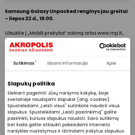
Samsung Galaxy Unpacked renginys jau greitai
– liepos 22 d., 16:00.
Užsukite į „Mobili prekyba“ saloną arba www.mp.lt,
registruokitės Samsung naujienoms ir laimėkite
Samsung Galaxy Tab S11 Ultra planšetę! Dovanos
vertė – net 1449 Eur.
Sutikimas
Išsami informacija
Apie
Registracijos nuoroda:
https://www.mp.lt/akcijos/galaxy-unpacked/
Slapukų politika
„Mobili prekyba“ – oficialus Samsung atstovas.
Siekiant pagerinti Jūsų naršymo kokybę, šioje
Daugiau informacijos „Mobili prekyba“ parduotuvėje.
svetainėje naudojami slapukai (ang. cookies).
Spustelėdami „Leisti visus" sutinkate naudoti visus
slapukus. Spustelėdami „Leisti pasirinkimą" galite
Prekybos ir pramogų centre „AKROPOLIS“
pasirinkti, kuriuos slapukus naudoti. Savo sutikimą
veikiančios parduotuvės ir paslaugų teikėjai
bet kada galite atšaukti pakeisdami interneto
naršyklės nustatymus ir ištrindami įrašytus slapukus.
savarankiškai nustato taikomas nuolaidas, jų