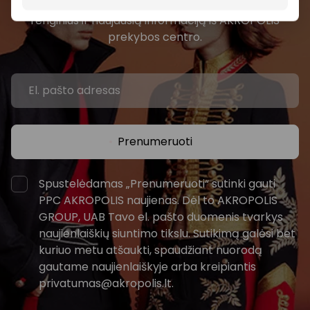
Pirmieji sužinokite apie geriausius pasiūlymus,
renginius ir naujausią informaciją iš AKROPOLIS
prekybos centro.
Prenumeruoti
Spustelėdamas „Prenumeruoti“ sutinki gauti
PPC AKROPOLIS naujienas. Dėl to AKROPOLIS
GROUP, UAB Tavo el. pašto duomenis tvarkys
naujienlaiškių siuntimo tikslu. Sutikimą galėsi bet
kuriuo metu atšaukti, spaudžiant nuorodą
gautame naujienlaiškyje arba kreipiantis
privatumas@akropolis.lt.