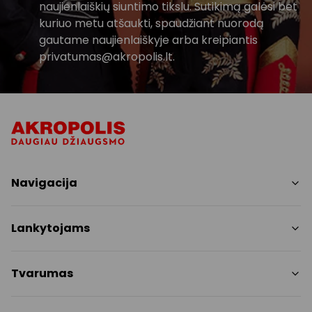
naujienlaiškių siuntimo tikslu. Sutikimą galėsi bet
kuriuo metu atšaukti, spaudžiant nuorodą
gautame naujienlaiškyje arba kreipiantis
privatumas@akropolis.lt.
Navigacija
Parduotuvės
Lankytojams
Paslaugos
Restoranai
PC planas
Tvarumas
Pramogos
Nemokami patogumai
Draugiški gyvūnams
Tvarumo tikslai