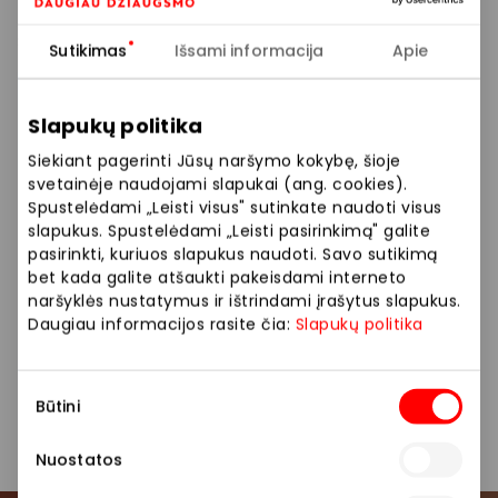
SUPER kainos jau „Mobili prekyba“
Sutikimas
Išsami informacija
Apie
parduotuvėje! Įsigykite naujuosius POCO M8 serijos
telefonus ypatingai geromis kainomis!
Slapukų politika
Poco M8 5G 256GB – tik 249 Eur
Siekiant pagerinti Jūsų naršymo kokybę, šioje
svetainėje naudojami slapukai (ang. cookies).
Poco M8 5G 512GB – tik 289 Eur
Spustelėdami „Leisti visus" sutinkate naudoti visus
slapukus. Spustelėdami „Leisti pasirinkimą" galite
Poco M8 Pro 5G 256GB – tik 329 Eur
pasirinkti, kuriuos slapukus naudoti. Savo sutikimą
bet kada galite atšaukti pakeisdami interneto
Poco M8 Pro 512GB – tik 399 Eur
naršyklės nustatymus ir ištrindami įrašytus slapukus.
Daugiau informacijos rasite čia:
Slapukų politika
„Mobili prekyba“ – oficialus Poco atstovas. Daugiau
informacijos ir ypatingų pasiūlymų Jūsų laukia „Mobili
Sutikimo
prekyba“ išmanioje parduotuvėje.
Būtini
pasirinkimas
Nuostatos