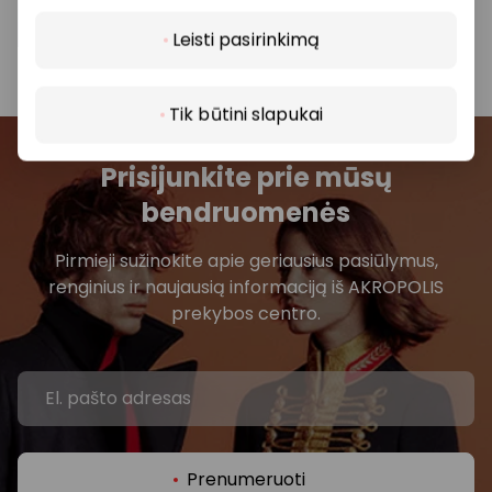
prašome kreiptis tiesiogiai į atitinkamą
Leisti pasirinkimą
parduotuvę ar paslaugų teikimo vietą.
Tik būtini slapukai
Prisijunkite prie mūsų
bendruomenės
Pirmieji sužinokite apie geriausius pasiūlymus,
renginius ir naujausią informaciją iš AKROPOLIS
prekybos centro.
Prenumeruoti