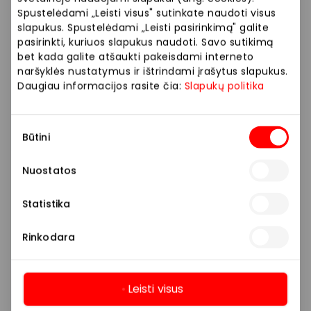
informacijos ir ypatingų pasiūlymų „Mobili prekyba“
Spustelėdami „Leisti visus" sutinkate naudoti visus
parduotuvėje.
slapukus. Spustelėdami „Leisti pasirinkimą" galite
pasirinkti, kuriuos slapukus naudoti. Savo sutikimą
bet kada galite atšaukti pakeisdami interneto
Prekybos ir pramogų centre „AKROPOLIS“
naršyklės nustatymus ir ištrindami įrašytus slapukus.
veikiančios parduotuvės ir paslaugų teikėjai
Daugiau informacijos rasite čia:
Slapukų politika
savarankiškai nustato taikomas nuolaidas, jų
dydžius bei kitas aktualias sąlygas.
Sutikimo
Būtini
pasirinkimas
Stengiamės kuo tiksliau pateikti aktualią
informaciją, tačiau, jei kyla neatitikimų tarp mūsų
Nuostatos
tinklalapyje pateiktos informacijos ir faktinės
informacijos parduotuvėje ar paslaugų teikimo
Statistika
vietoje, visada vadovaukitės tuo, kas nurodyta
konkrečioje parduotuvėje ar paslaugų teikimo
Rinkodara
vietoje.
Visais klausimais, susijusiais su konkrečiomis
Leisti visus
nuolaidomis bei vykstančiomis akcijomis,
Daugiau