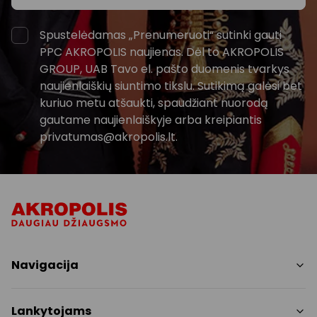
Spustelėdamas „Prenumeruoti“ sutinki gauti
PPC AKROPOLIS naujienas. Dėl to AKROPOLIS
GROUP, UAB Tavo el. pašto duomenis tvarkys
naujienlaiškių siuntimo tikslu. Sutikimą galėsi bet
kuriuo metu atšaukti, spaudžiant nuorodą
gautame naujienlaiškyje arba kreipiantis
privatumas@akropolis.lt.
Navigacija
Parduotuvės
Lankytojams
Paslaugos