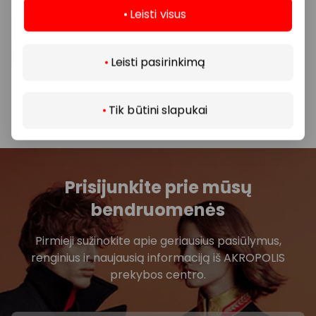
Leisti visus
vietoje.
Daugiau
Visais klausimais, susijusiais su konkrečiomis
Leisti pasirinkimą
nuolaidomis bei vykstančiomis akcijomis,
prašome kreiptis tiesiogiai į atitinkamą
parduotuvę ar paslaugų teikimo vietą.
Tik būtini slapukai
Prisijunkite prie mūsų
bendruomenės
Pirmieji sužinokite apie geriausius pasiūlymus,
renginius ir naujausią informaciją iš AKROPOLIS
prekybos centro.