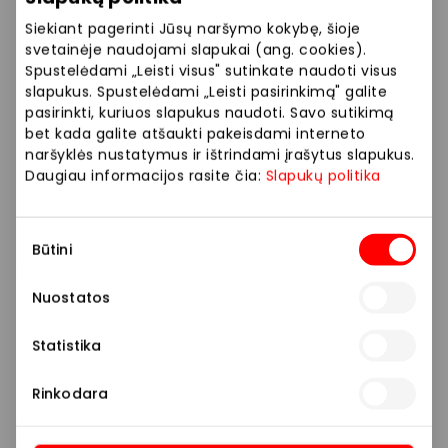
Redmi Note 15 Pro+ 5G 256GB – tik 459 Eur
(įprasta kaina 499 Eur)
Siekiant pagerinti Jūsų naršymo kokybę, šioje
svetainėje naudojami slapukai (ang. cookies).
Spustelėdami „Leisti visus" sutinkate naudoti visus
„Mobili prekyba“ – oficialus Xiaomi atstovas
.
slapukus. Spustelėdami „Leisti pasirinkimą" galite
pasirinkti, kuriuos slapukus naudoti. Savo sutikimą
Daugiau informacijos ir ypatingų pasiūlymų „Mobili
bet kada galite atšaukti pakeisdami interneto
prekyba“ parduotuvėje.
naršyklės nustatymus ir ištrindami įrašytus slapukus.
Daugiau informacijos rasite čia:
Slapukų politika
Prekybos ir pramogų centre „AKROPOLIS“
veikiančios parduotuvės ir paslaugų teikėjai
Sutikimo
Būtini
savarankiškai nustato taikomas nuolaidas, jų
pasirinkimas
dydžius bei kitas aktualias sąlygas.
Nuostatos
Stengiamės kuo tiksliau pateikti aktualią
Statistika
informaciją, tačiau, jei kyla neatitikimų tarp mūsų
tinklalapyje pateiktos informacijos ir faktinės
Rinkodara
informacijos parduotuvėje ar paslaugų teikimo
vietoje, visada vadovaukitės tuo, kas nurodyta
konkrečioje parduotuvėje ar paslaugų teikimo