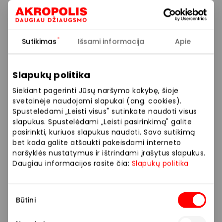
Akinių gamyba
su minimais lęšiais –
NEMOKAMAI
!
Daugiau informacijos: https://optometrija.lt/akiniu-
Sutikimas
Išsami informacija
Apie
komplektas-lesiai_plius_gamyba/
O, kad nauji akiniai būtų tiksliai pagal Jūsų poreikį –
Slapukų politika
prieš įsigyjant akinius –
regėjimą patikrinsime taip
Siekiant pagerinti Jūsų naršymo kokybę, šioje
pat NEMOKAMAI
!
svetainėje naudojami slapukai (ang. cookies).
Spustelėdami „Leisti visus" sutinkate naudoti visus
Nemokama patikra atliekama optometrininkų,
slapukus. Spustelėdami „Leisti pasirinkimą" galite
asmenims nuo 18 metų, daugiau informacijos:
pasirinkti, kuriuos slapukus naudoti. Savo sutikimą
https://optometrija.lt/nemokama-regos-patikra/
bet kada galite atšaukti pakeisdami interneto
naršyklės nustatymus ir ištrindami įrašytus slapukus.
Taigi, Jūs gaunate pilną sprendimą be netikėtų
Daugiau informacijos rasite čia:
Slapukų politika
papildomų išlaidų! Nepraleiskite progos tuo
pasinaudoti!
Sutikimo
Būtini
pasirinkimas
*Daugiau informacijos:
IŠPARDAVIMAS! | Optometrija