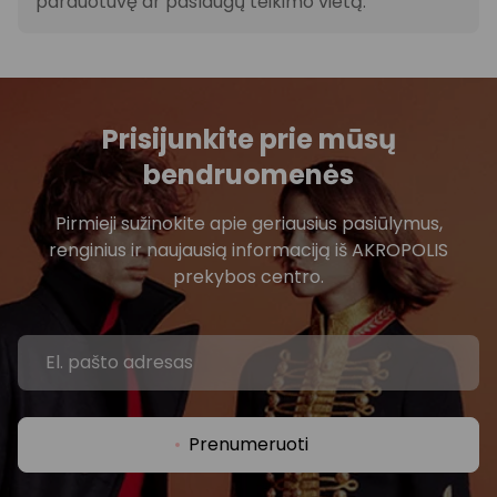
parduotuvę ar paslaugų teikimo vietą.
Prisijunkite prie mūsų
bendruomenės
Pirmieji sužinokite apie geriausius pasiūlymus,
renginius ir naujausią informaciją iš AKROPOLIS
prekybos centro.
Prenumeruoti