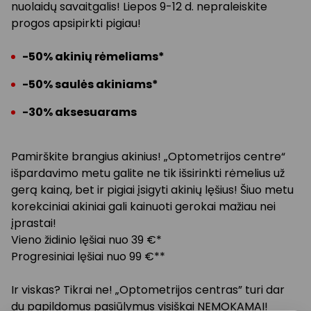
nuolaidų savaitgalis! Liepos 9-12 d. nepraleiskite
progos apsipirkti pigiau!
-50% akinių rėmeliams*
-50% saulės akiniams*
-30% aksesuarams
Pamirškite brangius akinius! „Optometrijos centre“
išpardavimo metu galite ne tik išsirinkti rėmelius už
gerą kainą, bet ir pigiai įsigyti akinių lęšius! Šiuo metu
korekciniai akiniai gali kainuoti gerokai mažiau nei
įprastai!
Vieno židinio lęšiai nuo 39 €*
Progresiniai lęšiai nuo 99 €**
Ir viskas? Tikrai ne! „Optometrijos centras” turi dar
du papildomus pasiūlymus visiškai NEMOKAMAI!