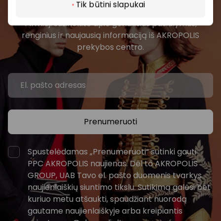
bendruomenės
Tik būtini slapukai
Pirmieji sužinokite apie geriausius pasiūlymus,
renginius ir naujausią informaciją iš AKROPOLIS
prekybos centro.
Prenumeruoti
Spustelėdamas „Prenumeruoti“ sutinki gauti
PPC AKROPOLIS naujienas. Dėl to AKROPOLIS
GROUP, UAB Tavo el. pašto duomenis tvarkys
naujienlaiškių siuntimo tikslu. Sutikimą galėsi bet
kuriuo metu atšaukti, spaudžiant nuorodą
gautame naujienlaiškyje arba kreipiantis