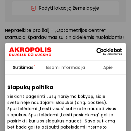
Rodyti lokaciją žemėlapyje
Nepraeikite pro šalį – „Optometrijos centre”
startuoja išpardavimas su itin didelėmis nuolaidomis!
Gegužės 14-17 d. Jūsų laukia tikrai stiprūs pasiūlymai:
-50% akinių rėmeliams*
Sutikimas
Išsami informacija
Apie
-50% saulės akiniams*
Slapukų politika
-30% aksesuarams*
Siekiant pagerinti Jūsų naršymo kokybę, šioje
svetainėje naudojami slapukai (ang. cookies).
Užsukite, kol nuolaidų lietus dar nesibaigė!
Spustelėdami „Leisti visus" sutinkate naudoti visus
slapukus. Spustelėdami „Leisti pasirinkimą" galite
pasirinkti, kuriuos slapukus naudoti. Savo sutikimą
*Prekybos ir pramogų centre „AKROPOLIS“
bet kada galite atšaukti pakeisdami interneto