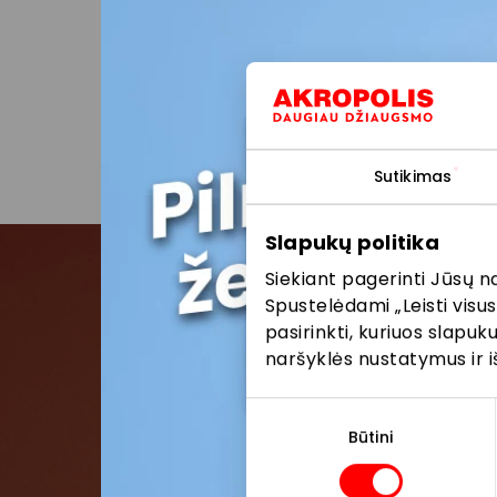
Visais k
vykstanč
parduot
Sutikimas
Slapukų politika
Siekiant pagerinti Jūsų n
Spustelėdami „Leisti visus
Pris
pasirinkti, kuriuos slapu
naršyklės nustatymus ir i
Pirmieji su
Sutikimo
pasirinkimas
Būtini