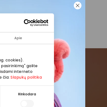
Apie
g. cookies).
 pasirinkimą" galite
menės
eisdami interneto
e čia:
Slapukų politika
formaciją iš
Rinkodara