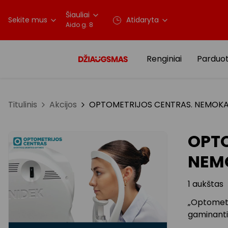
Šiauliai
Sekite mus
Atidaryta
Aido g. 8
Renginiai
Parduo
Titulinis
Akcijos
OPTOMETRIJOS CENTRAS. NEMOKA
OPTO
NEM
1 aukštas
„Optometr
gaminanti