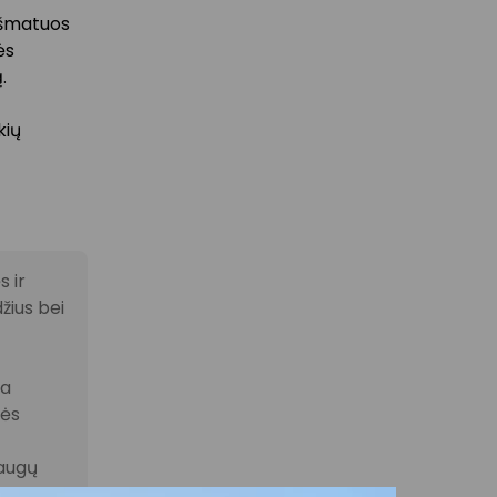
 išmatuos
ės
.
kių
 ir
žius bei
la
nės
laugų