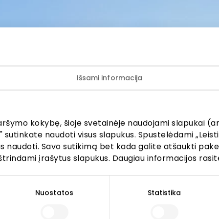
lausimais, susijusiais su konkrečiomis nuolaidomis bei
iomis akcijomis, prašome kreiptis tiesiogiai į atitinkamą
uvę ar paslaugų teikimo vietą.
Išsami informacija
aršymo kokybę, šioje svetainėje naudojami slapukai (an
" sutinkate naudoti visus slapukus. Spustelėdami „Leisti
ijunkite prie mūsų bendruo
kus naudoti. Savo sutikimą bet kada galite atšaukti pak
štrindami įrašytus slapukus. Daugiau informacijos rasit
žinokite apie geriausius pasiūlymus, renginius ir naujausią in
AKROPOLIS prekybos centro.
Nuostatos
Statistika