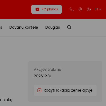
PC planas
LT
os
Dovanų kortelė
Daugiau
Akcijos trukmė
2026.12.31
Rodyti lokaciją žemėlapyje
ininką.