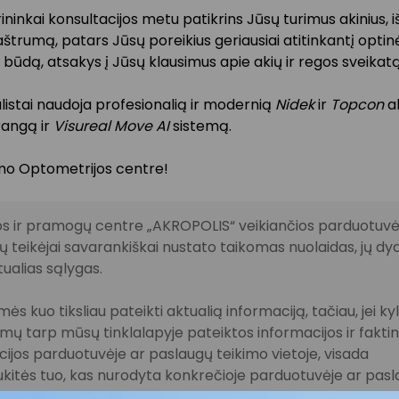
inkai konsultacijos metu patikrins Jūsų turimus akinius,
štrumą, patars Jūsų poreikius geriausiai atitinkantį optin
 būdą, atsakys į Jūsų klausimus apie akių ir regos sveikatą
alistai naudoja profesionalią ir modernią
Nidek
ir
Topcon
a
rangą ir
Visureal Move AI
sistemą.
kimo Optometrijos centre!
s ir pramogų centre „AKROPOLIS“ veikiančios parduotuvės
 teikėjai savarankiškai nustato taikomas nuolaidas, jų dyd
tualias sąlygas.
ės kuo tiksliau pateikti aktualią informaciją, tačiau, jei ky
imų tarp mūsų tinklalapyje pateiktos informacijos ir fakti
ijos parduotuvėje ar paslaugų teikimo vietoje, visada
kitės tuo, kas nurodyta konkrečioje parduotuvėje ar pas
vietoje.