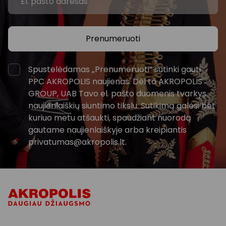
Prenumeruoti
Spustelėdamas „Prenumeruoti“ sutinki gauti
PPC AKROPOLIS naujienas. Dėl to AKROPOLIS
GROUP, UAB Tavo el. pašto duomenis tvarkys
naujienlaiškių siuntimo tikslu. Sutikimą galėsi bet
kuriuo metu atšaukti, spaudžiant nuorodą
gautame naujienlaiškyje arba kreipiantis
privatumas@akropolis.lt.