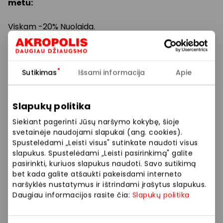
metu:
Viskam -20% Nuolaida.
Taikoma minimali pirkinio suma -20 eurų. Nuolaidos
nesumuojamos ir taikomos nuo pradinės kainos
Sutikimas
Išsami informacija
Apie
Prekybos ir pramogų centre „AKROPOLIS“
Slapukų politika
veikiančios parduotuvės ir paslaugų teikėjai
savarankiškai nustato taikomas nuolaidas, jų
Siekiant pagerinti Jūsų naršymo kokybę, šioje
dydžius bei kitas aktualias sąlygas.
svetainėje naudojami slapukai (ang. cookies).
Spustelėdami „Leisti visus" sutinkate naudoti visus
Stengiamės kuo tiksliau pateikti aktualią
slapukus. Spustelėdami „Leisti pasirinkimą" galite
pasirinkti, kuriuos slapukus naudoti. Savo sutikimą
informaciją, tačiau, jei kyla neatitikimų tarp mūsų
bet kada galite atšaukti pakeisdami interneto
tinklalapyje pateiktos informacijos ir faktinės
naršyklės nustatymus ir ištrindami įrašytus slapukus.
informacijos parduotuvėje ar paslaugų teikimo
Daugiau informacijos rasite čia:
Slapukų politika
vietoje, visada vadovaukitės tuo, kas nurodyta
konkrečioje parduotuvėje ar paslaugų teikimo