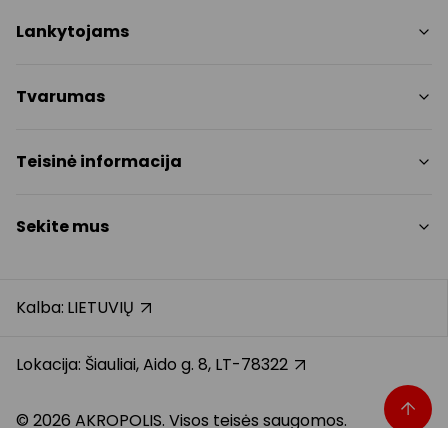
Parduotuvės
Lankytojams
Paslaugos
Restoranai
PC planas
Tvarumas
Pramogos
Nemokami patogumai
Draugiški gyvūnams
Tvarumo tikslai
Teisinė informacija
Kontaktai
Tvarumo ataskaita
Akcijos
Politikos
Prekybos centro taisyklės
Sekite mus
Dovanų kortelė
Slapukų politika
Karjera
Privatumo politika
Instagram
Atsiliepimai
Dovanų kortelės bendrosios taisyklės
Facebook
Kalba:
LIETUVIŲ
Pranešėjų apsauga
YouTube
Klientų aptarnavimo standartas
TikTok
Lokacija: Šiauliai, Aido g. 8, LT-78322
© 2026 AKROPOLIS. Visos teisės saugomos.