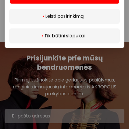
Visais klausimais, susijusiais su konkrečiomis
Daugiau
nuolaidomis bei vykstančiomis akcijomis,
prašome kreiptis tiesiogiai į atitinkamą
Leisti pasirinkimą
parduotuvę ar paslaugų teikimo vietą.
Tik būtini slapukai
Prisijunkite prie mūsų
bendruomenės
Pirmieji sužinokite apie geriausius pasiūlymus,
renginius ir naujausią informaciją iš AKROPOLIS
prekybos centro.