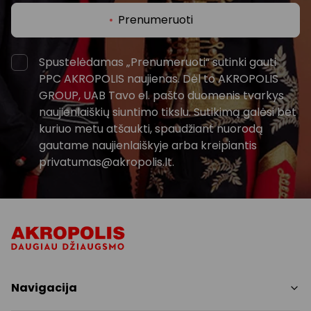
Prenumeruoti
Spustelėdamas „Prenumeruoti“ sutinki gauti
PPC AKROPOLIS naujienas. Dėl to AKROPOLIS
GROUP, UAB Tavo el. pašto duomenis tvarkys
naujienlaiškių siuntimo tikslu. Sutikimą galėsi bet
kuriuo metu atšaukti, spaudžiant nuorodą
gautame naujienlaiškyje arba kreipiantis
privatumas@akropolis.lt.
Navigacija