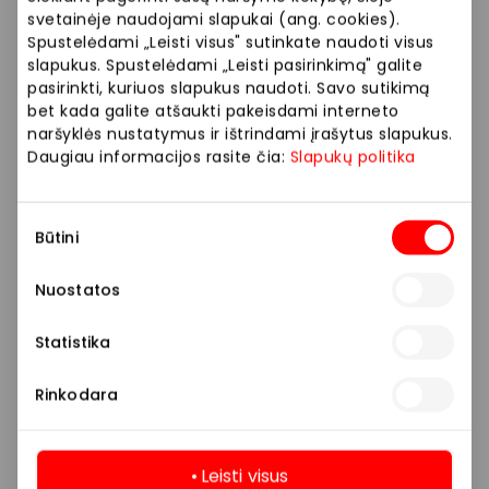
„Vero Cafe” akcija „Pienas yra pienas” užtikrina
svetainėje naudojami slapukai (ang. cookies).
lygybę visiems klientams, leidžiant jiems laisvai rinktis
Spustelėdami „Leisti visus" sutinkate naudoti visus
pieno tipą be papildomų mokesčių, nepriklausomai
slapukus. Spustelėdami „Leisti pasirinkimą" galite
nuo jų mitybos įpročių ar gyvenimo būdo.
pasirinkti, kuriuos slapukus naudoti. Savo sutikimą
bet kada galite atšaukti pakeisdami interneto
naršyklės nustatymus ir ištrindami įrašytus slapukus.
Prekybos ir pramogų centre „AKROPOLIS“
Daugiau informacijos rasite čia:
Slapukų politika
veikiančios parduotuvės ir paslaugų teikėjai
savarankiškai nustato taikomas nuolaidas, jų
Sutikimo
dydžius bei kitas aktualias sąlygas.
Būtini
pasirinkimas
Stengiamės kuo tiksliau pateikti aktualią
Nuostatos
informaciją, tačiau, jei kyla neatitikimų tarp mūsų
tinklalapyje pateiktos informacijos ir faktinės
Statistika
informacijos parduotuvėje ar paslaugų teikimo
vietoje, visada vadovaukitės tuo, kas nurodyta
Rinkodara
konkrečioje parduotuvėje ar paslaugų teikimo
vietoje.
Leisti visus