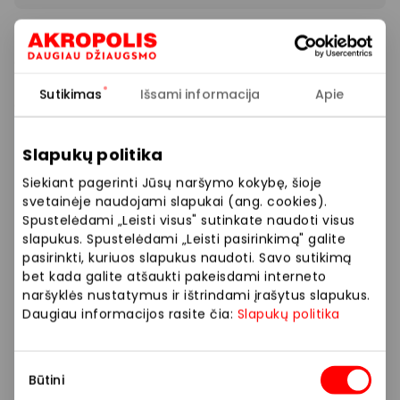
Daugiau greičio, laisvės ir dar daugiau smagių
akimirkų lauke! Iki -40 % GLOBBER prekėms! Atrask
paspirtukus, triratukus ir dar daugiau mūsų fizinėje
Sutikimas
Išsami informacija
Apie
arba elektroninėje parduotuvėje!
Slapukų politika
Prekybos ir pramogų centre „AKROPOLIS“
veikiančios parduotuvės ir paslaugų teikėjai
Siekiant pagerinti Jūsų naršymo kokybę, šioje
svetainėje naudojami slapukai (ang. cookies).
savarankiškai nustato taikomas nuolaidas, jų
Spustelėdami „Leisti visus" sutinkate naudoti visus
dydžius bei kitas aktualias sąlygas. Stengiamės
slapukus. Spustelėdami „Leisti pasirinkimą" galite
kuo tiksliau pateikti aktualią informaciją, tačiau,
pasirinkti, kuriuos slapukus naudoti. Savo sutikimą
jei kyla neatitikimų tarp mūsų tinklalapyje
bet kada galite atšaukti pakeisdami interneto
pateiktos informacijos ir faktinės informacijos
naršyklės nustatymus ir ištrindami įrašytus slapukus.
parduotuvėje ar paslaugų teikimo vietoje, visada
Daugiau informacijos rasite čia:
Slapukų politika
vadovaukitės tuo, kas nurodyta konkrečioje
parduotuvėje ar paslaugų teikimo vietoje. Visais
Sutikimo
klausimais, susijusiais su konkrečiomis
Būtini
pasirinkimas
nuolaidomis bei vykstančiomis akcijomis,