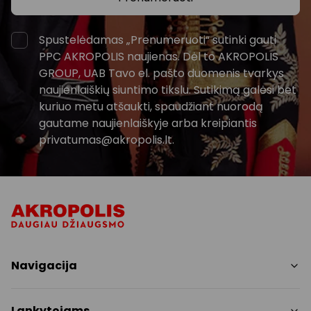
Spustelėdamas „Prenumeruoti“ sutinki gauti
PPC AKROPOLIS naujienas. Dėl to AKROPOLIS
GROUP, UAB Tavo el. pašto duomenis tvarkys
naujienlaiškių siuntimo tikslu. Sutikimą galėsi bet
kuriuo metu atšaukti, spaudžiant nuorodą
gautame naujienlaiškyje arba kreipiantis
privatumas@akropolis.lt.
Navigacija
Parduotuvės
Lankytojams