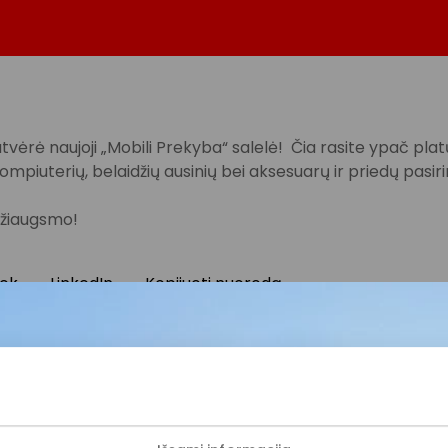
vėrė naujoji „Mobili Prekyba“ salelė! Čia rasite ypač plat
kompiuterių, belaidžių ausinių bei aksesuarų ir priedų pasir
džiaugsmo!
ok
LinkedIn
Kopijuoti nuorodą
ijunkite prie mūsų bendruo