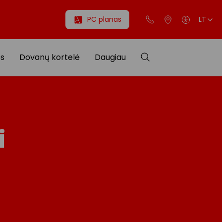
PC planas
LT
os
Dovanų kortelė
Daugiau
i