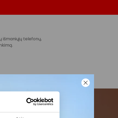
ų išmaniųjų telefonų,
inkimą.
menės