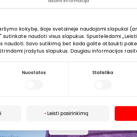
Išsami informacija
žinokite apie geriausius pasiūlymus, renginius ir naujausią in
AKROPOLIS prekybos centro.
aršymo kokybę, šioje svetainėje naudojami slapukai (an
" sutinkate naudoti visus slapukus. Spustelėdami „Leisti
kus naudoti. Savo sutikimą bet kada galite atšaukti pak
štrindami įrašytus slapukus. Daugiau informacijos rasit
Prenumeruoti
Nuostatos
Statistika
Spustelėdamas „Prenumeruoti“ sutinki gauti PPC
AKROPOLIS naujienas. Dėl to AKROPOLIS GROUP,
UAB Tavo el. pašto duomenis tvarkys naujienlaiškių
siuntimo tikslu. Sutikimą galėsi bet kuriuo metu
atšaukti, spaudžiant nuorodą gautame
i
Leisti pasirinkimą
naujienlaiškyje arba kreipiantis
privatumas@akropolis.lt.
Daugiau