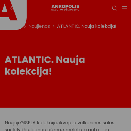
Titulinis
Naujienos
ATLANTIC. Nauja kolekcija!
ATLANTIC. Nauja
kolekcija!
Naujoji GISELA kolekcija, įkvėpta vulkaninės salos
saulėlydžių, bangų ošimo, smėlėtų krantų… jau