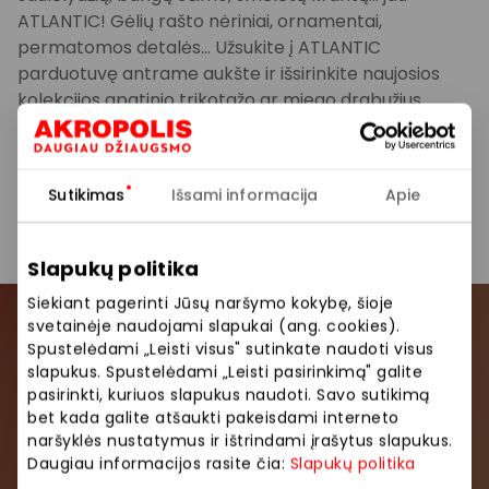
ATLANTIC! Gėlių rašto nėriniai, ornamentai,
permatomos detalės… Užsukite į ATLANTIC
parduotuvę antrame aukšte ir išsirinkite naujosios
kolekcijos apatinio trikotažo ar miego drabužius.
Leiskite ramiam salos gyvenimui Jus įkvėpti.
Sutikimas
Išsami informacija
Apie
Pasidalinti:
Facebook
LinkedIn
Slapukų politika
Siekiant pagerinti Jūsų naršymo kokybę, šioje
svetainėje naudojami slapukai (ang. cookies).
Prisijunkite prie mūsų
Spustelėdami „Leisti visus" sutinkate naudoti visus
slapukus. Spustelėdami „Leisti pasirinkimą" galite
bendruomenės
pasirinkti, kuriuos slapukus naudoti. Savo sutikimą
bet kada galite atšaukti pakeisdami interneto
Pirmieji sužinokite apie geriausius pasiūlymus,
naršyklės nustatymus ir ištrindami įrašytus slapukus.
renginius ir naujausią informaciją iš AKROPOLIS
Daugiau informacijos rasite čia:
Slapukų politika
prekybos centro.