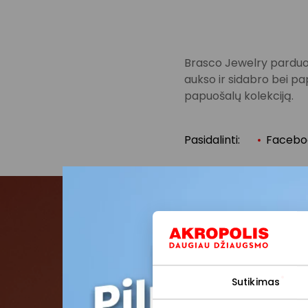
Brasco Jewelry parduotuv
aukso ir sidabro bei pa
papuošalų kolekciją.
Pasidalinti:
Facebo
Pris
Pirmieji su
Sutikimas