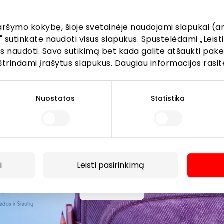
aršymo kokybę, šioje svetainėje naudojami slapukai (an
" sutinkate naudoti visus slapukus. Spustelėdami „Leisti
kus naudoti. Savo sutikimą bet kada galite atšaukti pak
štrindami įrašytus slapukus. Daugiau informacijos rasit
Prenumeruoti
Spustelėdamas „Prenumeruoti“ sutinki gauti PPC
Nuostatos
Statistika
AKROPOLIS naujienas. Dėl to AKROPOLIS GROUP,
UAB Tavo el. pašto duomenis tvarkys naujienlaiškių
siuntimo tikslu. Sutikimą galėsi bet kuriuo metu
atšaukti, spaudžiant nuorodą gautame
naujienlaiškyje arba kreipiantis
i
Leisti pasirinkimą
privatumas@akropolis.lt.
Daugiau