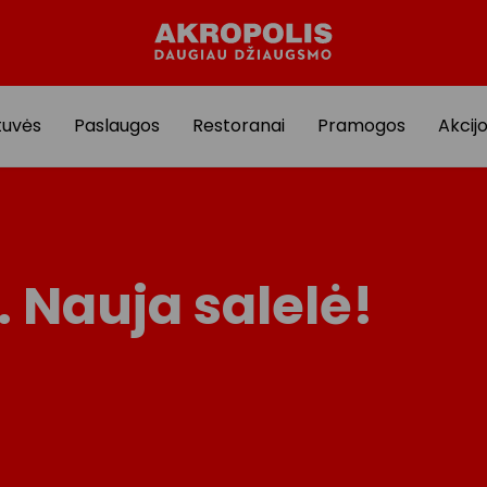
tuvės
Paslaugos
Restoranai
Pramogos
Akcij
Nauja salelė!