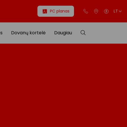
PC planas
LT
os
Dovanų kortelė
Daugiau