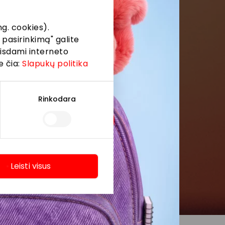
g. cookies).
 pasirinkimą" galite
eisdami interneto
e čia:
Slapukų politika
Rinkodara
Leisti visus