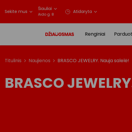
Šiauliai
Sekite mus
Atidaryta
Aido g. 8
Renginiai
Parduo
Titulinis
Naujienos
BRASCO JEWELRY. Nauja salelė!
BRASCO JEWELRY. 