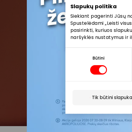
Slapukų politika
Siekiant pagerinti Jūsų n
Spustelėdami „Leisti visus
pasirinkti, kuriuos slapu
naršyklės nustatymus ir i
Sutikimo
pasirinkimas
Būtini
Tik būtini slapuka