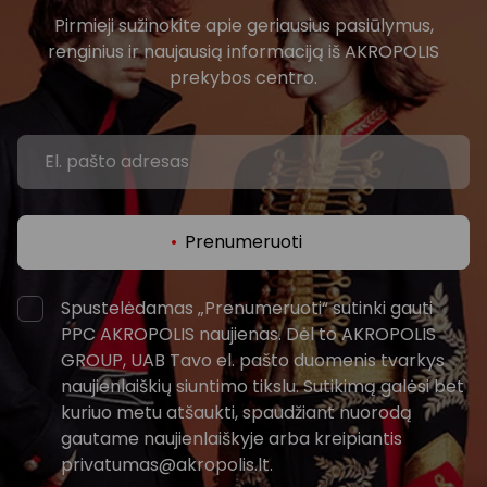
Pirmieji sužinokite apie geriausius pasiūlymus,
renginius ir naujausią informaciją iš AKROPOLIS
prekybos centro.
Prenumeruoti
Spustelėdamas „Prenumeruoti“ sutinki gauti
PPC AKROPOLIS naujienas. Dėl to AKROPOLIS
GROUP, UAB Tavo el. pašto duomenis tvarkys
naujienlaiškių siuntimo tikslu. Sutikimą galėsi bet
kuriuo metu atšaukti, spaudžiant nuorodą
gautame naujienlaiškyje arba kreipiantis
privatumas@akropolis.lt.