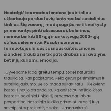
Nostalgiškos mados tendencijos ir toliau
užkariauja parduotuvių lentynas bei socialinius
tinklus. Šią vasarą į madą sugrįžo ne tik vaikystę
primenantys pinti aksesuarai, balerinos,
nėriniai bei kiti 90-ųjų ir ankstyvųjų 2000-ųjų
stiliaus elementai. Pasak nuomonės
formuotojos Inidės Jasnauskaitės, žmones
šiandien traukia ne tik pats drabužis ar avalynė,
bet ir jų kuriama emocija.
„Gyvename labai greitu tempu, todėl natūraliai
traukia tai, kas pažįstama, kelia gerus prisiminimus ir
suteikia jaukumo. Be to, mada sukasi ratu – kiekviena
karta iš naujo atranda tai, ką anksčiau nešiojo kitos
kartos. Socialiniai tinklai šį procesą dar labiau
paspartino. Nostalgija leidžia prisiminti praeitį ir ją
savaip interpretuoti“, – sako I. Jasnauskaitė.