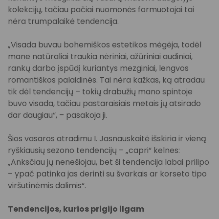
kolekcijų, tačiau pačiai nuomonės formuotojai tai
nėra trumpalaikė tendencija.
„Visada buvau bohemiškos estetikos mėgėja, todėl
mane natūraliai traukia nėriniai, ažūriniai audiniai,
rankų darbo įspūdį kuriantys mezginiai, lengvos
romantiškos palaidinės. Tai nėra kažkas, ką atradau
tik dėl tendencijų – tokių drabužių mano spintoje
buvo visada, tačiau pastaraisiais metais jų atsirado
dar daugiau“, – pasakoja ji.
Šios vasaros atradimu I. Jasnauskaitė išskiria ir vieną
ryškiausių sezono tendencijų – „capri“ kelnes:
„Anksčiau jų nenešiojau, bet ši tendencija labai prilipo
– ypač patinka jas derinti su švarkais ar korseto tipo
viršutinėmis dalimis“.
Tendencijos, kurios prigijo ilgam