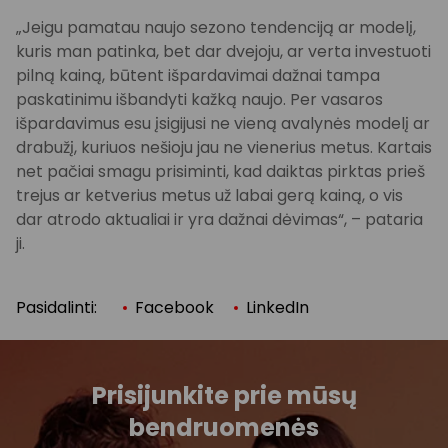
„Jeigu pamatau naujo sezono tendenciją ar modelį,
kuris man patinka, bet dar dvejoju, ar verta investuoti
pilną kainą, būtent išpardavimai dažnai tampa
paskatinimu išbandyti kažką naujo. Per vasaros
išpardavimus esu įsigijusi ne vieną avalynės modelį ar
drabužį, kuriuos nešioju jau ne vienerius metus. Kartais
net pačiai smagu prisiminti, kad daiktas pirktas prieš
trejus ar ketverius metus už labai gerą kainą, o vis
dar atrodo aktualiai ir yra dažnai dėvimas“, – pataria
ji.
Pasidalinti:
Facebook
LinkedIn
Prisijunkite prie mūsų
bendruomenės