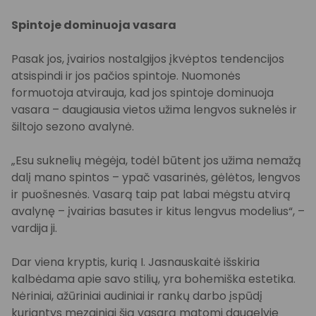
Spintoje dominuoja vasara
Pasak jos, įvairios nostalgijos įkvėptos tendencijos
atsispindi ir jos pačios spintoje. Nuomonės
formuotoja atvirauja, kad jos spintoje dominuoja
vasara – daugiausia vietos užima lengvos suknelės ir
šiltojo sezono avalynė.
„Esu suknelių mėgėja, todėl būtent jos užima nemažą
dalį mano spintos – ypač vasarinės, gėlėtos, lengvos
ir puošnesnės. Vasarą taip pat labai mėgstu atvirą
avalynę – įvairias basutes ir kitus lengvus modelius“, –
vardija ji.
Dar viena kryptis, kurią I. Jasnauskaitė išskiria
kalbėdama apie savo stilių, yra bohemiška estetika.
Nėriniai, ažūriniai audiniai ir rankų darbo įspūdį
kuriantys mezginiai šią vasarą matomi daugelyje