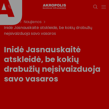
Titulinis
Naujienos
Inidė Jasnauskaitė atskleidė, be kokių drabužių
neįsivaizduoja savo vasaros
Inidė Jasnauskaitė
atskleidė, be kokių
drabužių neįsivaizduoja
savo vasaros