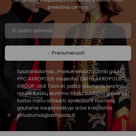
prekybos centro.
Prenumeruoti
Spustelėdamas „Prenumeruoti“ sutinki gauti
PPC AKROPOLIS naujienas. Dėl to AKROPOLIS
GROUP, UAB Tavo el. pašto duomenis tvarkys
naujienlaiškių siuntimo tikslu. Sutikimą galėsi bet
kuriuo metu atšaukti, spaudžiant nuorodą
gautame naujienlaiškyje arba kreipiantis
privatumas@akropolis.lt.