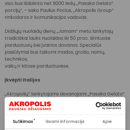
viso bus išdalinta net 9000 ledų „Pasaka Gelato“
porcijų“, – sako Paulius Pocius, „Akropolis Group“
rinkodaros ir komunikacijos vadovas.
Didžiųjų nuolaidų dienų „Jamam“ metu lankytojų
tradiciškai lauks nuolaidos iki 50 proc. šimtuose
parduotuvių bei įvairios dovanos. Specialūs
pasiūlymai bus taikomi mados, grožio, namų,
technikos,
vaikų ir kitose parduotuvėse.
Įkvėpti Italijos
„Akropolių“ lankytojams dovanojami „Pasaka Gelato“
ledai sukurti remiantis itališkų ledų gelato
tradicijomis. Pasak gamintojo, šių ledų receptūros
buvo tobulinamos ne vienerius metus – ieškota
skonių ir tekstūrų, leidžiančių pasiūlyti tikrą gelato
Sutikimas
Išsami informacija
Apie
patirtį.