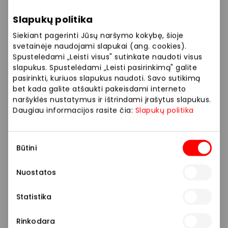
Slapukų politika
„Ieškojome ne tiesiog naujų skonių, o sprendimo, kuris
leistų sukurti tikrą gelato pojūtį – nuo
Siekiant pagerinti Jūsų naršymo kokybę, šioje
tekstūros iki skonio gylio. Tam reikėjo daug bandymų,
svetainėje naudojami slapukai (ang. cookies).
Spustelėdami „Leisti visus" sutinkate naudoti visus
degustacijų, receptūros korekcijų ir netgi
slapukus. Spustelėdami „Leisti pasirinkimą" galite
konsultacijų su gelato tradiciją išmanančiais
pasirinkti, kuriuos slapukus naudoti. Savo sutikimą
ekspertais iš Italijos“, – sako „Pieno žvaigždžių“
bet kada galite atšaukti pakeisdami interneto
technologė Vitalija Masiulienė.
naršyklės nustatymus ir ištrindami įrašytus slapukus.
Daugiau informacijos rasite čia:
Slapukų politika
Naująją „Pasaka Gelato“ ledų liniją sudaro šeši skoniai.
Vilniaus, Klaipėdos ir Šiaulių „Akropolių“
Sutikimo
lankytojai „Jamam“ savaitgalio metu galės paragauti
Būtini
pasirinkimas
vanilinių ir šokoladinių ledų, taip pat vanilinių su
avietėmis bei karamelinių su migdolais. Ledų
Nuostatos
asortimente yra ir įdomesnių skonių – ledų su žaliąja
arbata matcha ir braškėmis bei vasaros uogų gelato
Statistika
su spanguolių ir raudonųjų serbentų įdaru.
Rinkodara