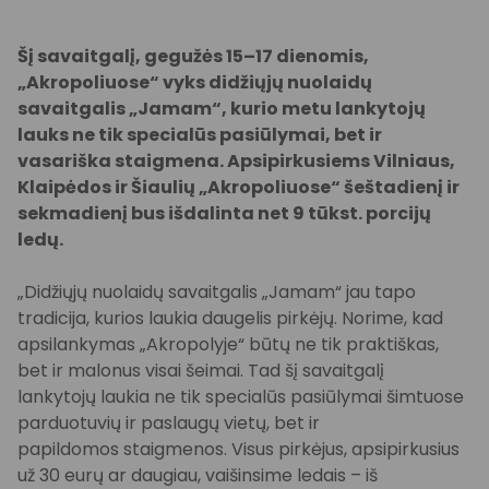
Šį savaitgalį, gegužės 15–17 dienomis,
„Akropoliuose“ vyks didžiųjų nuolaidų
savaitgalis „Jamam“,
kurio metu lankytojų
lauks ne tik specialūs pasiūlymai, bet ir
vasariška staigmena. Apsipirkusiems
Vilniaus,
Klaipėdos ir Šiaulių „Akropoliuose“ šeštadienį ir
sekmadienį bus išdalinta net 9 tūkst.
porcijų
ledų.
„Didžiųjų nuolaidų savaitgalis „Jamam“ jau tapo
tradicija, kurios laukia daugelis pirkėjų. Norime, kad
apsilankymas „Akropolyje“ būtų ne tik praktiškas,
bet ir malonus visai šeimai. Tad šį savaitgalį
lankytojų laukia ne tik specialūs pasiūlymai šimtuose
parduotuvių ir paslaugų vietų, bet ir
papildomos staigmenos. Visus pirkėjus, apsipirkusius
už 30 eurų ar daugiau, vaišinsime ledais – iš