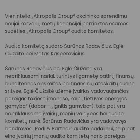
Vienintelio „Akropolis Group“ akcininko sprendimu
naujai ketverių metų kadencijai perrinktas esamos
sudėties „Akropolis Group“ audito komitetas.
Audito komitetą sudaro Šarūnas Radavičius, Eglė
Čiužaitė bei Matas Kasperavičius.
Šarūnas Radavičius bei Eglė Čiužaitė yra
nepriklausomi nariai, turintys ilgametę patirtį finansų,
buhalterinės apskaitos bei finansinių ataskaitų audito
srityse. Eglė Čiužaitė užėmė įvairias vadovaujančias
pareigas tokiose įmonėse, kaip „Lietuvos energijos
gamyba“ (dabar – „Ignitis gamyba“), taip pat yra
nepriklausoma įvairių įmonių valdybos bei audito
komitetų narė. Šarūnas Radavičius yra vadovavęs
bendrovės „Rödl & Partner“ audito padaliniui, taip pat
eina įvairių įmonių audito komitetų nario pareigas.