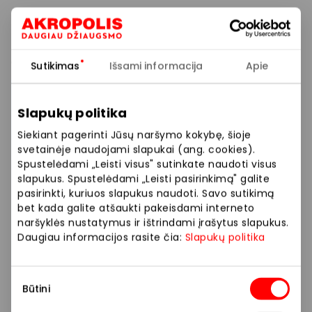
Matas Kasperavičius yra UAB „Vilniaus prekyba“
finansų vadovas, prieš tai įvairiose pareigose dirbęs
„Ernst & Young Baltic“ bei UAB „NDX Group“.
Sutikimas
Išsami informacija
Apie
„Akropolis Group“ audito komitetas įsteigtas siekiant
užtikrinti efektyvų ir patikimą finansinių ataskaitų
Slapukų politika
audito procesą, išorinio auditoriaus
Siekiant pagerinti Jūsų naršymo kokybę, šioje
nepriklausomumo priežiūrą ir stebėseną, teikti
svetainėje naudojami slapukai (ang. cookies).
rekomendacijas veiklos kokybės gerinimo ir finansų
Spustelėdami „Leisti visus" sutinkate naudoti visus
kontrolės srityse. Sėkminga audito komiteto veikla
slapukus. Spustelėdami „Leisti pasirinkimą" galite
per pastarąją kadenciją prisidėjo prie reikšmingų
pasirinkti, kuriuos slapukus naudoti. Savo sutikimą
procesų – buvo atnaujintos vidaus kontrolės
bet kada galite atšaukti pakeisdami interneto
naršyklės nustatymus ir ištrindami įrašytus slapukus.
procedūros bei sustiprinta rizikų valdymo strategija.
Daugiau informacijos rasite čia:
Slapukų politika
Tikimasi, kad audito komitetas naujos kadencijos
metu ir toliau nuosekliai padės užtikrinti efektyvią
Sutikimo
Būtini
„Akropolis Group“ vidaus procesų kontrolę bei
pasirinkimas
prisidės prie dar didesnio investuotojų pasitikėjimo.