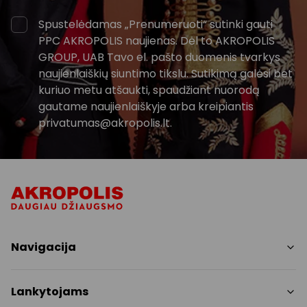
Spustelėdamas „Prenumeruoti“ sutinki gauti
PPC AKROPOLIS naujienas. Dėl to AKROPOLIS
GROUP, UAB Tavo el. pašto duomenis tvarkys
naujienlaiškių siuntimo tikslu. Sutikimą galėsi bet
kuriuo metu atšaukti, spaudžiant nuorodą
gautame naujienlaiškyje arba kreipiantis
privatumas@akropolis.lt.
Navigacija
Parduotuvės
Lankytojams
Paslaugos