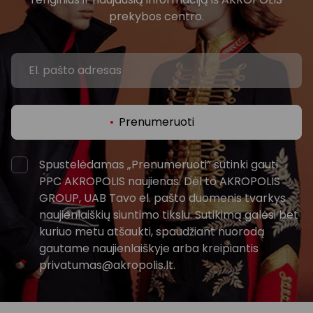
prekybos centro.
Prenumeruoti
Spustelėdamas „Prenumeruoti“ sutinki gauti
PPC AKROPOLIS naujienas. Dėl to AKROPOLIS
GROUP, UAB Tavo el. pašto duomenis tvarkys
naujienlaiškių siuntimo tikslu. Sutikimą galėsi bet
kuriuo metu atšaukti, spaudžiant nuorodą
gautame naujienlaiškyje arba kreipiantis
privatumas@akropolis.lt.