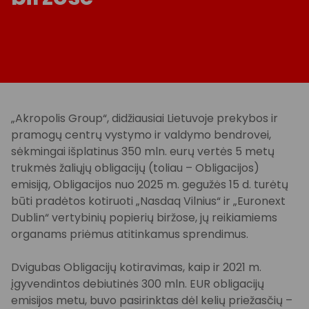
„Akropolis Group“, didžiausiai Lietuvoje prekybos ir
pramogų centrų vystymo ir valdymo bendrovei,
sėkmingai išplatinus 350 mln. eurų vertės 5 metų
trukmės žaliųjų obligacijų (toliau – Obligacijos)
emisiją, Obligacijos nuo 2025 m. gegužės 15 d. turėtų
būti pradėtos kotiruoti „Nasdaq Vilnius“ ir „Euronext
Dublin“ vertybinių popierių biržose, jų reikiamiems
organams priėmus atitinkamus sprendimus.
Dvigubas Obligacijų kotiravimas, kaip ir 2021 m.
įgyvendintos debiutinės 300 mln. EUR obligacijų
emisijos metu, buvo pasirinktas dėl kelių priežasčių –