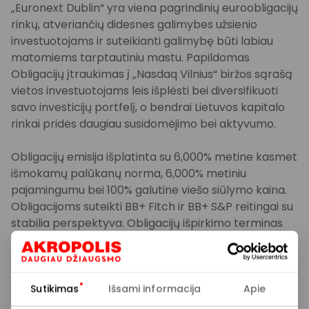
„Euronext Dublin“ yra viena pagrindinių euroobligacijų
rinkų, atveriančių didesnes galimybes užsienio
investuotojams ir suteikianti galimybę būti labiau
matomiems tarptautiniu mastu. Papildomas
Obligacijų įtraukimas į „Nasdaq Vilnius“ biržos sąrašą
vietos investuotojams leis išplėsti bei diversifikuoti
savo investicijų portfelį, o bendrai Lietuvos kapitalo
rinkai pridės daugiau susidomėjimo bei aktyvumo.
Obligacijų emisija išplatinta su 6,000% metine kasmet
išmokamų palūkanų norma, 6,000% metiniu
pajamingumu bei 100% galutine viešo siūlymo kaina.
Obligacijoms suteikti BB+ Fitch ir BB+ S&P reitingai su
stabilia perspektyva. Obligacijų išpirkimo terminas
2030 m. gegužės 15 d.
Atsižvelgiant į pastarojo meto rinkos svyravimus,
sėkmingas Obligacijų išplatinimas šiomis sąlygomis
Sutikimas
Išsami informacija
Apie
yra reikšmingas pasiekimas. Didelė tarptautinių