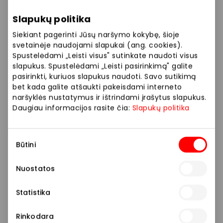
investuotojų paklausa rodo, kad „Akropolis Group“
Slapukų politika
strategija yra tvari ir patikima. Obligacijų platinimo
metu užsakymų knyga (angl. order book) pasiekė 1,1
Siekiant pagerinti Jūsų naršymo kokybę, šioje
mlrd. EUR, daugiau nei 3,1 karto viršijant galutinį
svetainėje naudojami slapukai (ang. cookies).
Spustelėdami „Leisti visus" sutinkate naudoti visus
emisijos dydį. Šis sandoris ne tik diversifikuoja
slapukus. Spustelėdami „Leisti pasirinkimą" galite
finansavimo šaltinius, bet ir įtvirtina „Akropolis
pasirinkti, kuriuos slapukus naudoti. Savo sutikimą
Group“, kaip stipraus ir atsakingo rinkos dalyvio,
bet kada galite atšaukti pakeisdami interneto
poziciją. Žaliosios Obligacijos yra svarbus žingsnis link
naršyklės nustatymus ir ištrindami įrašytus slapukus.
tvaraus augimo, nes surinktos lėšos bus naudojamos
Daugiau informacijos rasite čia:
Slapukų politika
laikantis Žaliojo finansavimo programoje (angl. Green
Finance Framework) nurodytų principų.
Sutikimo
Būtini
pasirinkimas
Obligacijų platinimas pritraukė daugiausiai
investuotojų iš Jungtinės Karalystės, kontinentinės
Nuostatos
Europos, Baltijos ir Šiaurės šalių. Tarp investuotojų –
turto valdytojai, bankai ir kiti profesionalūs
Statistika
investuotojai.
Rinkodara