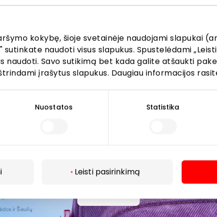
vis dažniau pasiima ir į kasdienes veiklas mieste, todėl daug
su gyvūnais. „Jau dvejus metus Vilniaus, Klaipėdos ir Šiauli
aršymo kokybę, šioje svetainėje naudojami slapukai (an
– jie laukiami visose bendrose erdvėse, tokiose kaip preky
" sutinkate naudoti visus slapukus. Spustelėdami „Leisti
 galima užsukti ir į parduotuves, pažymėtas specialiu žalio
kus naudoti. Savo sutikimą bet kada galite atšaukti pak
engiamės, kad apsilankymas prekybos ir pramogų centruos
štrindami įrašytus slapukus. Daugiau informacijos rasit
ek jų augintiniams“, – sako Paulius Pocius, „Akropolis Group
.
Nuostatos
Statistika
mobilyje
augintiniu vasarą, būtina įvertinti oro temperatūrą. Gyvū
je net trumpam – net ir pravertas langas neužtikrina sau
r sukelti gyvybei pavojingą būseną.
i
Leisti pasirinkimą
ūra automobilio salone per kelias minutes gali tapti pav
apie 20–22 laipsnių temperatūrą ir nenukreipti kondicionie
Daugiau
 padėti užtikrinti vėsinantys kilimėliai, reguliariai siūlomas
nukiai šunys, tokie kaip mopsai ar buldogai, ilgaplaukės v