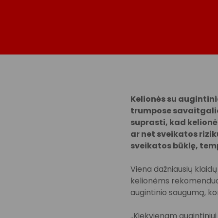
Kelionės su augintini
trumpose savaitgalio 
suprasti, kad kelionė 
ar net sveikatos rizik
sveikatos būklę, tem
Viena dažniausių klaidų
kelionėms rekomenduoja
augintinio saugumą, ko
„Kiekvienam augintiniui 