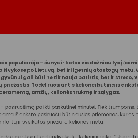
ais populiarėja – šunys ir katės vis dažniau lydį šeimi
išvykose po Lietuvą, bet ir ilgesnių atostogų metu. 
gyvūnui gali būti ne tik nauja patirtis, bet ir streso,
ų priežastis. Todėl ruošiantis kelionei būtina iš ankst
peramentą, amžių, kelionės trukmę ir sąlygas.
 – pasiruošimą palikti paskutinei minutei. Tiek trumpoms, 
ma iš anksto pasiruošti būtiniausias priemones, kurios pa
mfortą ir sveikatos priežiūrą kelionės metu.
rekomenduoju turėti individualų „kelioninį rinkinį“. Jame t