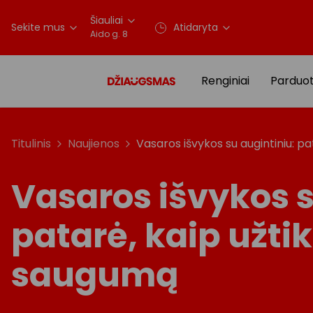
Šiauliai
Sekite mus
Atidaryta
Aido g. 8
Renginiai
Parduo
Titulinis
Naujienos
Vasaros išvykos su augintiniu: pa
Vasaros išvykos s
patarė, kaip užtik
saugumą