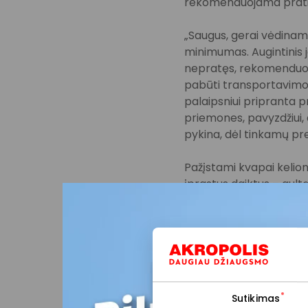
rekomenduojama pratint
„Saugus, gerai vėdina
minimumas. Augintinis ja
nepratęs, rekomenduoju p
pabūti transportavimo 
palaipsniui pripranta p
priemones, pavyzdžiui, a
pykina, dėl tinkamų pre
Pažįstami kvapai kelion
įprastus daiktus – gult
ir, kiek įmanoma, išlai
„Staigus pašaro pakeiti
įprasto mitybos plano i
nereikėtų gausiai maiti
išvykimo. Ilgesnių keli
Sutikimas
pasivaikščioti, atsigert