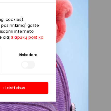
ėja vietų, kurios yra
ų „Akropoliai“ yra
g. cookies).
bos centrų alėjos ar
 pasirinkimą" galite
s spalvos „pėdutės“
eisdami interneto
e būtų patogus ir
e čia:
Slapukų politika
“ rinkodaros ir
Rinkodara
no negalima palikti
gumo. Perkaitimas gali
Leisti visus
ojinga. Kelionės metu
riaus srovės tiesiai į
 vanduo ir pavėsis
eislės, antsvorio