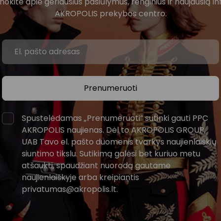
žinokite apie geriausius pasiūlymus, renginius ir naujausią in
AKROPOLIS prekybos centro.
Prenumeruoti
Spustelėdamas „Prenumeruoti“ sutinki gauti PPC
AKROPOLIS naujienas. Dėl to AKROPOLIS GROUP,
UAB Tavo el. pašto duomenis tvarkys naujienlaiškių
siuntimo tikslu. Sutikimą galėsi bet kuriuo metu
atšaukti, spaudžiant nuorodą gautame
naujienlaiškyje arba kreipiantis
privatumas@akropolis.lt.