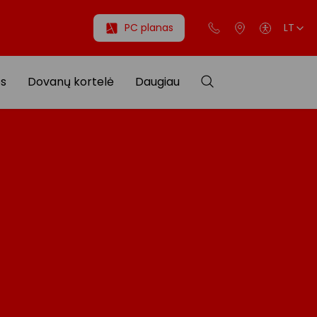
PC planas
LT
os
Dovanų kortelė
Daugiau