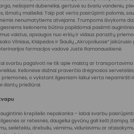
rga, nešiojami dubenėliai, gertuvė su švariu vandeniu, ple
, išmatų maišeliai. Taip pat verta pasirūpinti palomis, sa
onėmis nenumatytiems atvejams. Trumpoms išvykoms daž
u ilgesnėms kelionėms būtina papildomai pasiimti augintini
amus vaistus, apsaugos nuo erkių ir vidaus parazitų priem
sako Vilniaus, Klaipėdos ir Šiaulių „Akropoliuose“ įsikūrusio
eterinarijos farmacijos vadovė Justė Ramanauskienė.
ykai svarbu pagalvoti ne tik apie maistą ar transportavimo
oreikius. Kelionėse dažnai praverčia drėgnosios servetėlės,
 priemonės, o vykstant ilgesniam laikui verta nepamiršti i
i dantų priežiūrai.
 kvapu
n augintinio krepšelio nepakanka – labai svarbu pasirūpint
ilgesnės ar retesnės, daugeliui gyvūnų gali kelti įtampą. 
u, seilėtekiu, drebuliu, vėmimu, viduriavimu ar atsisakymu 