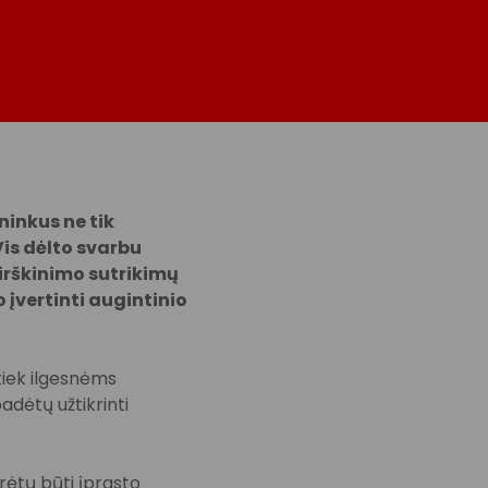
ninkus ne tik
Vis dėlto svarbu
 virškinimo sutrikimų
o įvertinti augintinio
tiek ilgesnėms
dėtų užtikrinti
urėtų būti įprasto