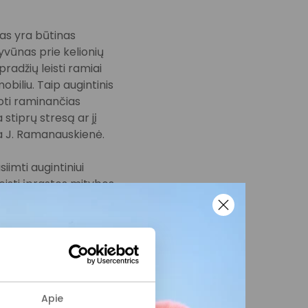
as yra būtinas
gyvūnas prie kelionių
pradžių leisti ramiai
iliu. Taip augintinis
doti raminančias
stiprų stresą ar jį
ia J. Ramanauskienė.
imti augintiniui
eisti įprastos mitybos
 rekomenduoju laikytis
at kelionę augintinio
3–4 valandoms iki
, kad jie galėtų
Apie
uskienė.