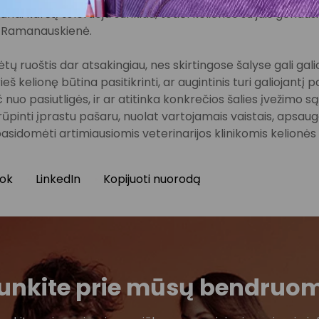
ūnai karštį toleruoja sunkiau, todėl keliones su jais geriaus
. Ramanauskienė.
ėtų ruoštis dar atsakingiau, nes skirtingose šalyse gali gal
ieš kelionę būtina pasitikrinti, ar augintinis turi galiojant
nuo pasiutligės, ir ar atitinka konkrečios šalies įvežimo s
inti įprastu pašaru, nuolat vartojamais vaistais, apsauga
pasidomėti artimiausiomis veterinarijos klinikomis kelionės 
ok
LinkedIn
Kopijuoti nuorodą
ijunkite prie mūsų bendruo