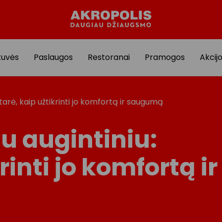
tuvės
Paslaugos
Restoranai
Pramogos
Akcij
tarė, kaip užtikrinti jo komfortą ir saugumą
u augintiniu:
rinti jo komfortą ir