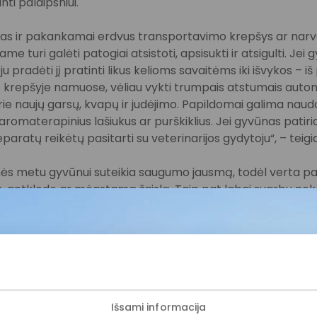
i palaipsniui.
mas ir pakankamai erdvus transportavimo krepšys ar narv
me turi galėti patogiai atsistoti, apsisukti ir atsigulti. Jei 
radėti jį pratinti likus kelioms savaitėms iki išvykos – iš 
krepšyje namuose, vėliau vykti trumpais atstumais automob
rie naujų garsų, kvapų ir judėjimo. Papildomai galima nau
romaterapinius lašiukus ar purškiklius. Jei gyvūnas patiria 
paratų reikėtų pasitarti su veterinarijos gydytoju“, – teig
ės metu gyvūnui suteikia saugumo jausmą, todėl verta pasi
ą, antklodę ar mėgstamą žaislą. Taip pat labai svarbu nek
kyti panašų dienos režimą.
mas gali sukelti virškinimo sutrikimų, todėl kelionės metu
r panašaus pasivaikščiojimų grafiko kaip namuose. Prieš p
nti – paskutinį didesnį maitinimą geriausia planuoti likus 
onių metu šunims būtina daryti pertraukas kas 2–3 valandas
Išsami informacija
i vandens ir atlikti gamtinius reikalus“, – pažymi J. Ramana