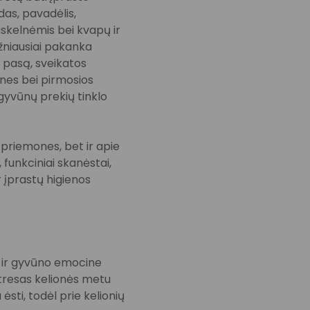
das, pavadėlis,
uskelnėmis bei kvapų ir
niausiai pakanka
o pasą, sveikatos
ones bei pirmosios
 gyvūnų prekių tinklo
 priemones, bet ir apie
 funkciniai skanėstai,
r įprastų higienos
i ir gyvūno emocine
Stresas kelionės metu
ėsti, todėl prie kelionių