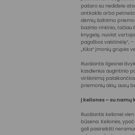
pašaro su nedidele atsa
antkaklis arba petnešos
dėmių šalinimo priem
bazinio rinkinio, tačia
knygelę, nuolat vartoj
pagalbos vaistinėlę“, – 
„Kika“ įmonių grupės v
Ruošiantis ilgesnei išv
kasdienius augintinio p
virškinimą palaikančios
priemonių akių, ausų be
Į keliones – su namų
Ruošiantis kelionei vie
būsena. Kelionės, ypač 
gali pasireikšti neramum