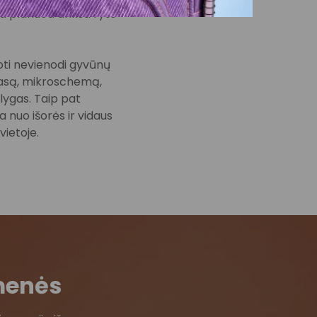
ia planuoti anksti ryte
ioti nevienodi gyvūnų
į pasą, mikroschemą,
ąlygas. Taip pat
 nuo išorės ir vidaus
vietoje.
menės