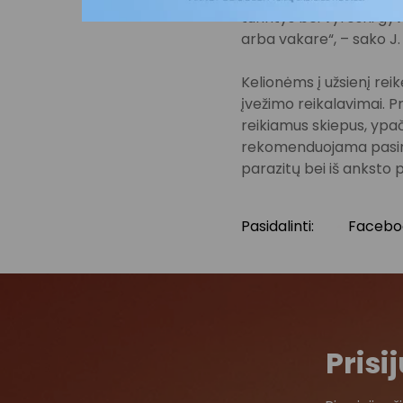
turintys bei vyresni gyv
arba vakare“, – sako J
Kelionėms į užsienį reik
įvežimo reikalavimai. Pr
reikiamus skiepus, ypač 
rekomenduojama pasirūp
parazitų bei iš anksto 
Pasidalinti:
Facebo
Pris