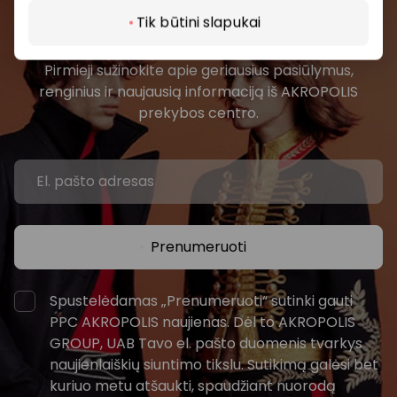
Prisijunkite prie mūsų
Tik būtini slapukai
bendruomenės
Pirmieji sužinokite apie geriausius pasiūlymus,
renginius ir naujausią informaciją iš AKROPOLIS
prekybos centro.
Prenumeruoti
Spustelėdamas „Prenumeruoti“ sutinki gauti
PPC AKROPOLIS naujienas. Dėl to AKROPOLIS
GROUP, UAB Tavo el. pašto duomenis tvarkys
naujienlaiškių siuntimo tikslu. Sutikimą galėsi bet
kuriuo metu atšaukti, spaudžiant nuorodą