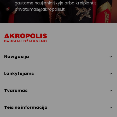
gautame naujienlaiškyje arba kreipiantis
privatumas@akropolis.lt.
Navigacija
Parduotuvės
Lankytojams
Paslaugos
Restoranai
PC planas
Tvarumas
Pramogos
Nemokami patogumai
Draugiški gyvūnams
Tvarumo tikslai
Teisinė informacija
Kontaktai
Tvarumo ataskaita