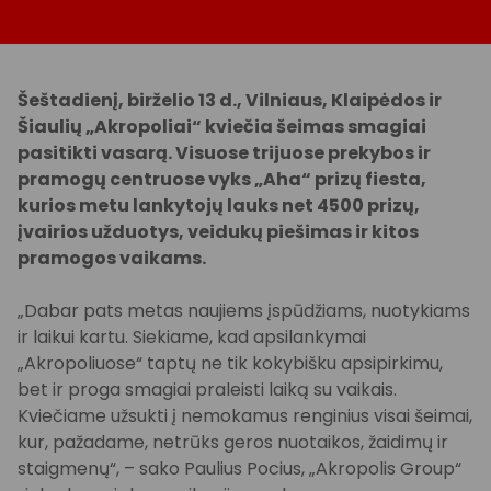
Šeštadienį, birželio 13 d., Vilniaus, Klaipėdos ir
Šiaulių „Akropoliai“ kviečia šeimas smagiai
pasitikti vasarą. Visuose trijuose prekybos ir
pramogų centruose vyks „Aha“ prizų fiesta,
kurios metu lankytojų lauks net 4500 prizų,
įvairios užduotys, veidukų piešimas ir kitos
pramogos vaikams.
„Dabar pats metas naujiems įspūdžiams, nuotykiams
ir laikui kartu. Siekiame, kad apsilankymai
„Akropoliuose“ taptų ne tik kokybišku apsipirkimu,
bet ir proga smagiai praleisti laiką su vaikais.
Kviečiame užsukti į nemokamus renginius visai šeimai,
kur, pažadame, netrūks geros nuotaikos, žaidimų ir
staigmenų“, – sako Paulius Pocius, „Akropolis Group“