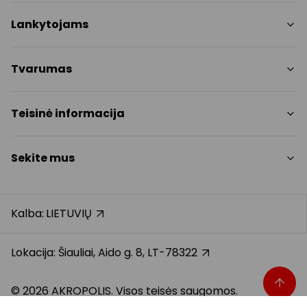
Parduotuvės
Lankytojams
Paslaugos
Restoranai
PC planas
Tvarumas
Pramogos
Nemokami patogumai
Draugiški gyvūnams
Tvarumo tikslai
Teisinė informacija
Kontaktai
Tvarumo ataskaita
Akcijos
Politikos
Prekybos centro taisyklės
Sekite mus
Dovanų kortelė
Slapukų politika
Karjera
Privatumo politika
Instagram
Atsiliepimai
Dovanų kortelės bendrosios taisyklės
Facebook
Kalba:
LIETUVIŲ
Pranešėjų apsauga
YouTube
Klientų aptarnavimo standartas
TikTok
Lokacija: Šiauliai, Aido g. 8, LT-78322
© 2026 AKROPOLIS. Visos teisės saugomos.