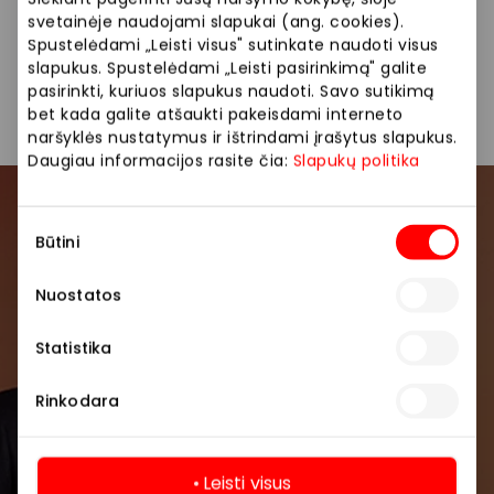
Tikimės, kad nuo šiol tavo apsilankymas
svetainėje naudojami slapukai (ang. cookies).
„Akropolyje“ bus patogesnis.
Spustelėdami „Leisti visus" sutinkate naudoti visus
slapukus. Spustelėdami „Leisti pasirinkimą" galite
Sužinoti daugiau
pasirinkti, kuriuos slapukus naudoti. Savo sutikimą
bet kada galite atšaukti pakeisdami interneto
naršyklės nustatymus ir ištrindami įrašytus slapukus.
Daugiau informacijos rasite čia:
Slapukų politika
Prisijunkite prie mūsų
Sutikimo
Būtini
pasirinkimas
bendruomenės
Nuostatos
Pirmieji sužinokite apie geriausius pasiūlymus,
renginius ir naujausią informaciją iš AKROPOLIS
Statistika
prekybos centro.
Rinkodara
Leisti visus