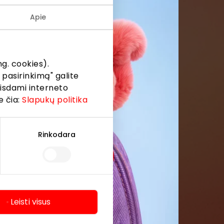
Apie
menės
formaciją iš
g. cookies).
 pasirinkimą" galite
eisdami interneto
e čia:
Slapukų politika
Rinkodara
Leisti visus