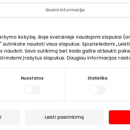
Išsami informacija
ijunkite prie mūsų bendruo
žinokite apie geriausius pasiūlymus, renginius ir naujausią in
AKROPOLIS prekybos centro.
aršymo kokybę, šioje svetainėje naudojami slapukai (an
" sutinkate naudoti visus slapukus. Spustelėdami „Leisti
kus naudoti. Savo sutikimą bet kada galite atšaukti pak
štrindami įrašytus slapukus. Daugiau informacijos rasit
Nuostatos
Statistika
Prenumeruoti
Spustelėdamas „Prenumeruoti“ sutinki gauti PPC
AKROPOLIS naujienas. Dėl to AKROPOLIS GROUP,
UAB Tavo el. pašto duomenis tvarkys naujienlaiškių
i
Leisti pasirinkimą
siuntimo tikslu. Sutikimą galėsi bet kuriuo metu
atšaukti, spaudžiant nuorodą gautame