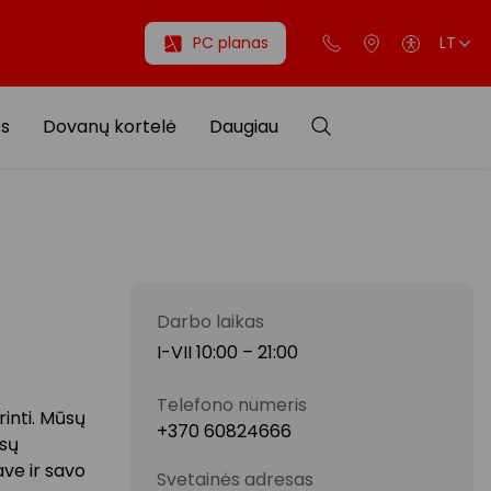
PC planas
LT
os
Dovanų kortelė
Daugiau
Darbo laikas
I-VII 10:00 – 21:00
Telefono numeris
rinti. Mūsų
+370 60824666
ūsų
ave ir savo
Svetainės adresas