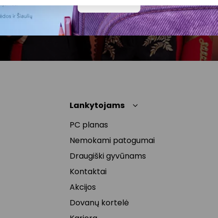
Daugiau
naujienlaiškyje arba kreipiantis
privatumas@akropolis.lt.
Lankytojams
PC planas
Nemokami patogumai
Draugiški gyvūnams
Kontaktai
Akcijos
Dovanų kortelė