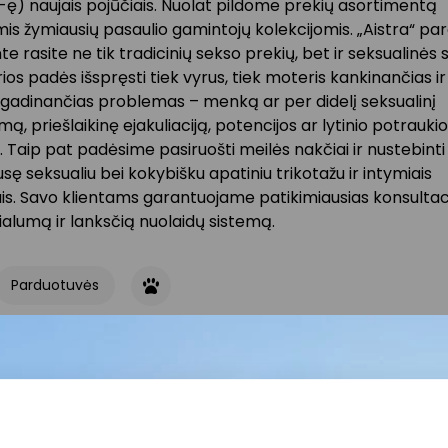
-ę) naujais pojūčiais. Nuolat pildome prekių asortimentą
is žymiausių pasaulio gamintojų kolekcijomis. „Aistra“ pa
e rasite ne tik tradicinių sekso prekių, bet ir seksualinės 
rios padės išspręsti tiek vyrus, tiek moteris kankinančias i
 gadinančias problemas – menką ar per didelį seksualinį
imą, priešlaikinę ejakuliaciją, potencijos ar lytinio potraukio
. Taip pat padėsime pasiruošti meilės nakčiai ir nustebinti
sę seksualiu bei kokybišku apatiniu trikotažu ir intymiais
is. Savo klientams garantuojame patikimiausias konsultaci
alumą ir lanksčią nuolaidų sistemą.
Parduotuvės