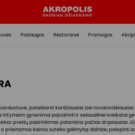
tuvės
Paslaugos
Restoranai
Pramogos
Akcij
RA
 parduotuvė, pateikianti karščiausias bei novatoriškiausias
intymiam gyvenimui paįvairinti ir seksualinei sveikatai ge
sekso prekių pasirinkimas patenkins pačias drąsiausias J
, o prieinamos kainos suteiks galimybę dažniau palepinti s