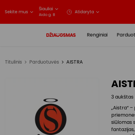
Šiauliai
Sekite mus
Atidaryta
Aido g. 8
Renginiai
Parduo
Titulinis
Parduotuvės
AISTRA
AIST
3 aukštas
„Aistra“ –
priemones 
siūlomas 
fantazijas