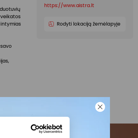
https://www.aistra.lt
rduotuvių
sveikatos
r intymias
Rodyti lokaciją žemėlapyje
 savo
jas,