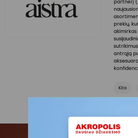
partnerį (
naujausiom
asortiment
prekių, ku
akimirkas
susijaudin
sutrikimus
antrąją pu
aksesuara
konfidenci
Kita