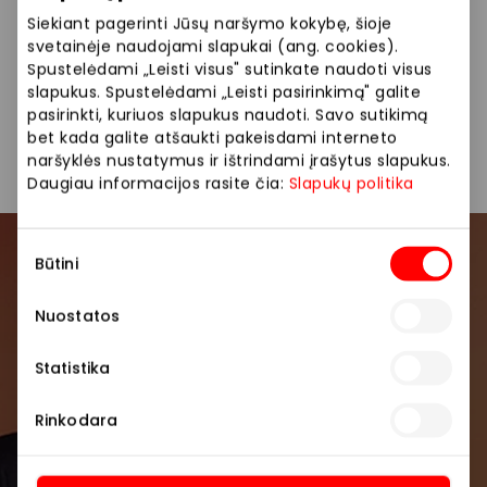
dėžutės.
Siekiant pagerinti Jūsų naršymo kokybę, šioje
svetainėje naudojami slapukai (ang. cookies).
Spustelėdami „Leisti visus" sutinkate naudoti visus
Dovanos
Kitos paslaugos
Parduotuvės
slapukus. Spustelėdami „Leisti pasirinkimą" galite
pasirinkti, kuriuos slapukus naudoti. Savo sutikimą
Paslaugos
bet kada galite atšaukti pakeisdami interneto
naršyklės nustatymus ir ištrindami įrašytus slapukus.
Daugiau informacijos rasite čia:
Slapukų politika
Sutikimo
Būtini
Prisijunkite prie mūsų
pasirinkimas
bendruomenės
Nuostatos
Pirmieji sužinokite apie geriausius pasiūlymus,
Statistika
renginius ir naujausią informaciją iš AKROPOLIS
prekybos centro.
Rinkodara