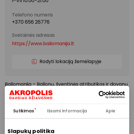
I–VII 10:00–21:00
Telefono numeris
+370 656 26776
Svetainės adresas
https://www.baliomanija.lt
Rodyti lokaciją žemėlapyje
Baliomanija – Balionų, šventinės atributikos ir dovanų
pakavimo parduotuvė. Mes prisidėsime prie Jūsų
nuostabios šventės, kuri bus ryškesnė ir įsimintesnė
su mūsų balionais ir šventiniais papuošimais.
Sutikimas
Išsami informacija
Apie
Siūlome platų prekių pasirinkimą: balionai, helio
balionai, šventinė atributika, dekoracijos, dovanų
Slapukų politika