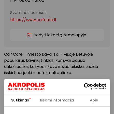
I-VII 08:00 – 21:00
Svetainės adresas
https://www.caifcafe.lt
Rodyti lokaciją žemėlapyje
Caif Cafe – miesto kava. Tai – visoje Lietuvoje
populiarus kavinių tinklas, kur svarbiausia
aukščiausios kokybės kava ir šiuolaikiška, tačiau
išskirtinai jauki ir neformali aplinka.
Čia visada rasi platų asortimentą šviežios kavos –
tiek pamėgto skonio, tiek naujų derinių, kuriuos
paruoš profesionalūs Caif Cafe baristos.
Sutikimas
Išsami informacija
Apie
Nesvarbu, skubi ar nori jaukiai praleisti laisvą minutę