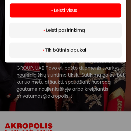
Leisti visus
Daugiau
Leisti pasirinkimą
Prenumeruoti
Tik būtini slapukai
Spustelėdamas „Prenumeruoti“ sutinki gauti
PPC AKROPOLIS naujienas. Dėl to AKROPOLIS
GROUP, UAB Tavo el. pašto duomenis tvarkys
naujienlaiškių siuntimo tikslu. Sutikimą galėsi bet
kuriuo metu atšaukti, spaudžiant nuorodą
gautame naujienlaiškyje arba kreipiantis
privatumas@akropolis.lt.