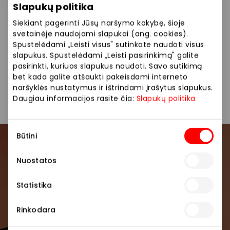
jaukioje aplinkoje, – Caif Cafe visada laukia
Slapukų politika
vertinančių kokybišką kavą.
Siekiant pagerinti Jūsų naršymo kokybę, šioje
svetainėje naudojami slapukai (ang. cookies).
Siūlome platų maisto pasirinkimą: kava, kepiniai,
Spustelėdami „Leisti visus" sutinkate naudoti visus
desertai, sumuštiniai, kava išsinešimui.
slapukus. Spustelėdami „Leisti pasirinkimą" galite
pasirinkti, kuriuos slapukus naudoti. Savo sutikimą
bet kada galite atšaukti pakeisdami interneto
Kavinės
Restoranai ir kavinės
naršyklės nustatymus ir ištrindami įrašytus slapukus.
Daugiau informacijos rasite čia:
Slapukų politika
Sutikimo
Būtini
pasirinkimas
Prisijunkite prie mūsų
Nuostatos
bendruomenės
Statistika
Pirmieji sužinokite apie geriausius pasiūlymus,
renginius ir naujausią informaciją iš AKROPOLIS
Rinkodara
prekybos centro.