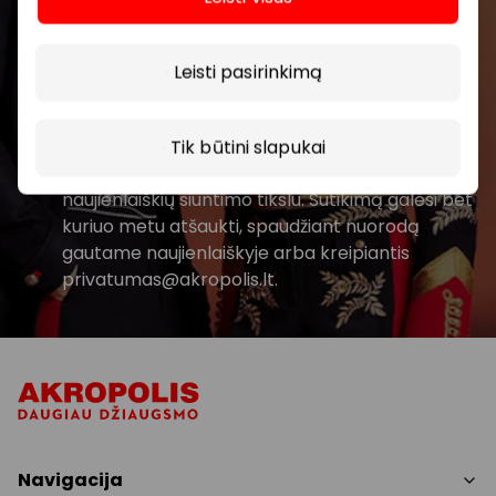
Daugiau
Prenumeruoti
Leisti pasirinkimą
Spustelėdamas „Prenumeruoti“ sutinki gauti
PPC AKROPOLIS naujienas. Dėl to AKROPOLIS
Tik būtini slapukai
GROUP, UAB Tavo el. pašto duomenis tvarkys
naujienlaiškių siuntimo tikslu. Sutikimą galėsi bet
kuriuo metu atšaukti, spaudžiant nuorodą
gautame naujienlaiškyje arba kreipiantis
privatumas@akropolis.lt.
Navigacija