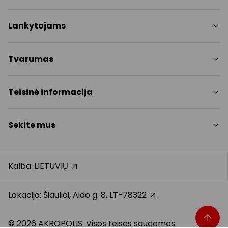
Parduotuvės
Lankytojams
Paslaugos
Restoranai
PC planas
Tvarumas
Pramogos
Nemokami patogumai
Draugiški gyvūnams
Tvarumo tikslai
Teisinė informacija
Kontaktai
Tvarumo ataskaita
Akcijos
Politikos
Prekybos centro taisyklės
Sekite mus
Dovanų kortelė
Slapukų politika
Karjera
Privatumo politika
Instagram
Atsiliepimai
Dovanų kortelės bendrosios taisyklės
Facebook
Kalba:
LIETUVIŲ
Pranešėjų apsauga
YouTube
Klientų aptarnavimo standartas
TikTok
Lokacija: Šiauliai, Aido g. 8, LT-78322
© 2026 AKROPOLIS. Visos teisės saugomos.