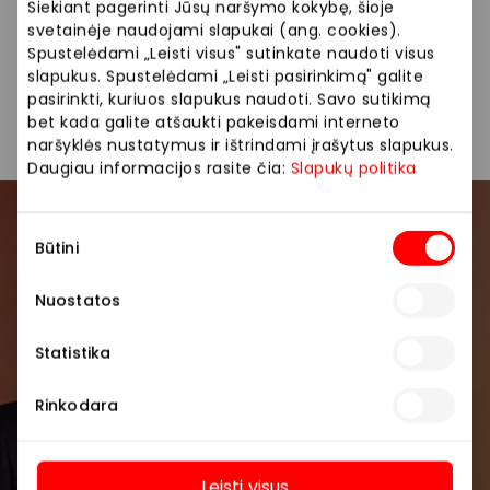
guminukai, šokoladas, importiniai saldumynai, dovanų
Siekiant pagerinti Jūsų naršymo kokybę, šioje
rinkiniai.
svetainėje naudojami slapukai (ang. cookies).
Spustelėdami „Leisti visus" sutinkate naudoti visus
slapukus. Spustelėdami „Leisti pasirinkimą" galite
Maisto prekės ir gėrimai
Parduotuvės
pasirinkti, kuriuos slapukus naudoti. Savo sutikimą
bet kada galite atšaukti pakeisdami interneto
naršyklės nustatymus ir ištrindami įrašytus slapukus.
Daugiau informacijos rasite čia:
Slapukų politika
Sutikimo
Prisijunkite prie mūsų
Būtini
pasirinkimas
bendruomenės
Nuostatos
Pirmieji sužinokite apie geriausius pasiūlymus,
renginius ir naujausią informaciją iš AKROPOLIS
Statistika
prekybos centro.
Rinkodara
Leisti visus