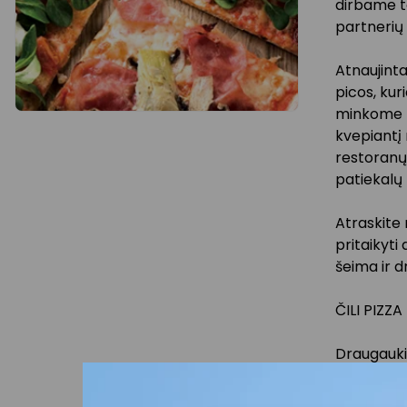
dirbame t
partnerių 
Atnaujint
picos, kur
minkome r
kvepiantį 
restoranų 
patiekalų 
Atraskite
pritaikyti 
šeima ir d
ČILI PIZZA
Draugauki