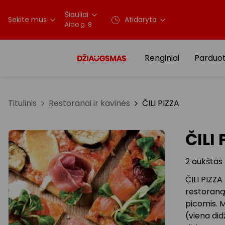
Šiauliai
Sekite mus
Atidaryta
Aido g. 8
Renginiai
Parduo
Titulinis
Restoranai ir kavinės
ČILI PIZZA
ČILI
2 aukštas
ČILI PIZZA
restoraną,
picomis. 
(viena did