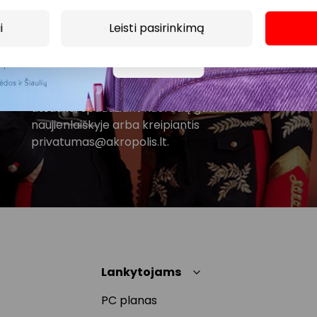
i
Leisti pasirinkimą
Spustelėdamas „Prenumeruoti“ sutinki gauti PPC
AKROPOLIS naujienas. Dėl to AKROPOLIS GROUP,
Daugiau
UAB Tavo el. pašto duomenis tvarkys naujienlaiškių
siuntimo tikslu. Sutikimą galėsi bet kuriuo metu
atšaukti, spaudžiant nuorodą gautame
naujienlaiškyje arba kreipiantis
privatumas@akropolis.lt.
Lankytojams
PC planas