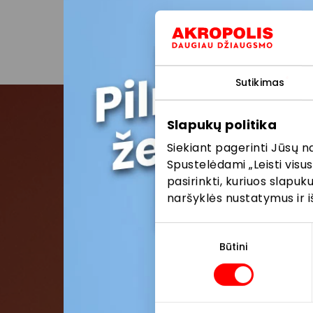
Dienos p
Sutikimas
Slapukų politika
Pris
Siekiant pagerinti Jūsų n
Spustelėdami „Leisti visus
pasirinkti, kuriuos slapu
Pirmieji su
naršyklės nustatymus ir i
Sutikimo
pasirinkimas
Būtini