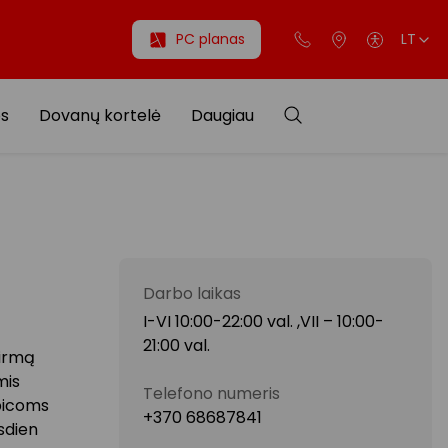
PC planas
LT
os
Dovanų kortelė
Daugiau
Darbo laikas
I-VI 10:00-22:00 val. ,VII – 10:00-
21:00 val.
pirmą
mis
Telefono numeris
 picoms
+370 68687841
sdien