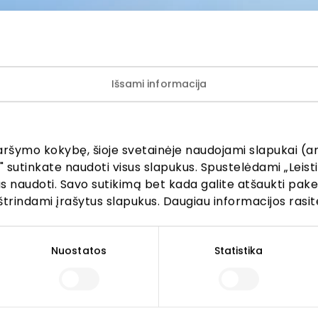
ietūs
Picerijos
Restoranai ir kavinės
Išsami informacija
ijunkite prie mūsų bendruo
aršymo kokybę, šioje svetainėje naudojami slapukai (an
" sutinkate naudoti visus slapukus. Spustelėdami „Leisti
kus naudoti. Savo sutikimą bet kada galite atšaukti pak
žinokite apie geriausius pasiūlymus, renginius ir naujausią in
štrindami įrašytus slapukus. Daugiau informacijos rasit
AKROPOLIS prekybos centro.
Nuostatos
Statistika
Prenumeruoti