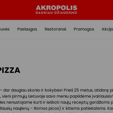
tuvės
Paslaugos
Restoranai
Pramogos
Akcij
 PIZZA
 – dar daugiau skonio ir kokybės! Prieš 25 metus, atidarę 
 vieni pirmųjų Lietuvoje savo meniu papildėme įvairiausio
Mes nenustojame kurti ir ieškoti naujų receptų gardžioms
žiausių naujienų – Romos picos) ir kitiems patiekalams. Ka