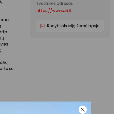
mų
Svetainės adresas
https://www.cili.lt
 Romos
ą
Rodyti lokaciją žemėlapyje
rija
ūsų
uvies
ą.
džių
kartu su