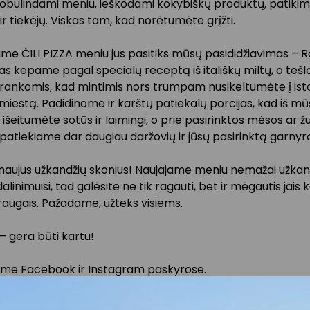
obulindami meniu, ieškodami kokybiškų produktų, patiki
ir tiekėjų. Viskas tam, kad norėtumėte grįžti.
ame ČILI PIZZA meniu jus pasitiks mūsų pasididžiavimas –
ias kepame pagal specialų receptą iš itališkų miltų, o tešl
ankomis, kad mintimis nors trumpam nusikeltumėte į isto
miestą. Padidinome ir karštų patiekalų porcijas, kad iš m
išeitumėte sotūs ir laimingi, o prie pasirinktos mėsos ar ž
patiekiame dar daugiau daržovių ir jūsų pasirinktą garnyr
 naujus užkandžių skonius! Naujajame meniu nemažai užkan
dalinimuisi, tad galėsite ne tik ragauti, bet ir mėgautis jais 
raugais. Pažadame, užteks visiems.
 – gera būti kartu!
me Facebook ir Instagram paskyrose.