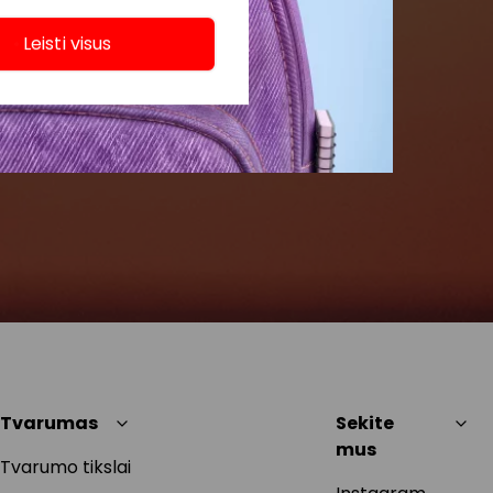
Leisti visus
Tvarumas
Sekite
mus
Tvarumo tikslai