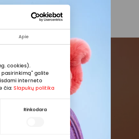
Apie
menės
g. cookies).
 pasirinkimą" galite
eisdami interneto
formaciją iš
e čia:
Slapukų politika
Rinkodara