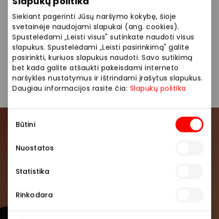
ir draugiškas kolektyvas visada patars ir suras Jums
Slapukų politika
tinkamiausią sprendimą.
Siekiant pagerinti Jūsų naršymo kokybę, šioje
svetainėje naudojami slapukai (ang. cookies).
Spustelėdami „Leisti visus" sutinkate naudoti visus
Kosmetika ir parfumerija
Parduotuvės
slapukus. Spustelėdami „Leisti pasirinkimą" galite
pasirinkti, kuriuos slapukus naudoti. Savo sutikimą
bet kada galite atšaukti pakeisdami interneto
Vaistinės ir optikos
naršyklės nustatymus ir ištrindami įrašytus slapukus.
Daugiau informacijos rasite čia:
Slapukų politika
Sutikimo
Būtini
pasirinkimas
Prisijunkite prie mūsų
bendruomenės
Nuostatos
Pirmieji sužinokite apie geriausius pasiūlymus,
Statistika
renginius ir naujausią informaciją iš AKROPOLIS
prekybos centro.
Rinkodara