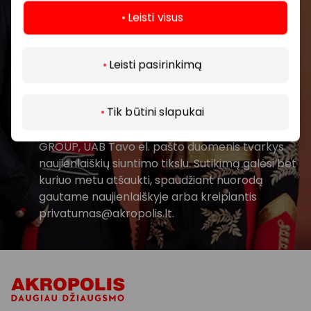
Leisti visus
Daugiau
Leisti pasirinkimą
Prenumeruoti
Tik būtini slapukai
Spustelėdamas „Prenumeruoti“ sutinki gauti
PPC AKROPOLIS naujienas. Dėl to AKROPOLIS
GROUP, UAB Tavo el. pašto duomenis tvarkys
naujienlaiškių siuntimo tikslu. Sutikimą galėsi bet
kuriuo metu atšaukti, spaudžiant nuorodą
gautame naujienlaiškyje arba kreipiantis
privatumas@akropolis.lt.