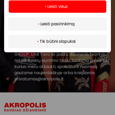
Leisti visus
Daugiau
Leisti pasirinkimą
Prenumeruoti
Tik būtini slapukai
Spustelėdamas „Prenumeruoti“ sutinki gauti
PPC AKROPOLIS naujienas. Dėl to AKROPOLIS
GROUP, UAB Tavo el. pašto duomenis tvarkys
naujienlaiškių siuntimo tikslu. Sutikimą galėsi bet
kuriuo metu atšaukti, spaudžiant nuorodą
gautame naujienlaiškyje arba kreipiantis
privatumas@akropolis.lt.