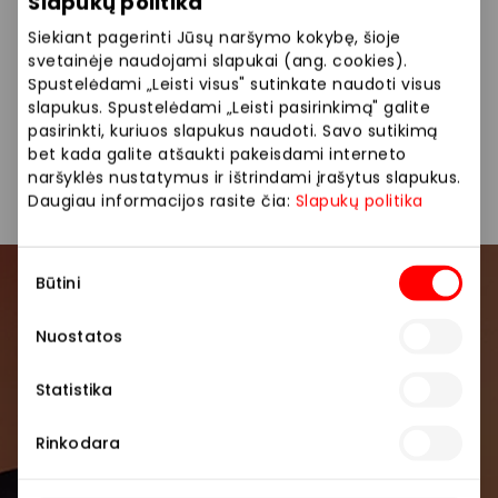
Siūlome platų maisto pasirinkimą: lietuviški
Slapukų politika
patiekalai, blynai, cepelinai, sriubos, dienos pietūs.
Siekiant pagerinti Jūsų naršymo kokybę, šioje
svetainėje naudojami slapukai (ang. cookies).
Spustelėdami „Leisti visus" sutinkate naudoti visus
Dienos pietūs
Restoranai
slapukus. Spustelėdami „Leisti pasirinkimą" galite
pasirinkti, kuriuos slapukus naudoti. Savo sutikimą
bet kada galite atšaukti pakeisdami interneto
Restoranai ir kavinės
naršyklės nustatymus ir ištrindami įrašytus slapukus.
Daugiau informacijos rasite čia:
Slapukų politika
Sutikimo
Būtini
pasirinkimas
Prisijunkite prie mūsų
bendruomenės
Nuostatos
Pirmieji sužinokite apie geriausius pasiūlymus,
Statistika
renginius ir naujausią informaciją iš AKROPOLIS
prekybos centro.
Rinkodara