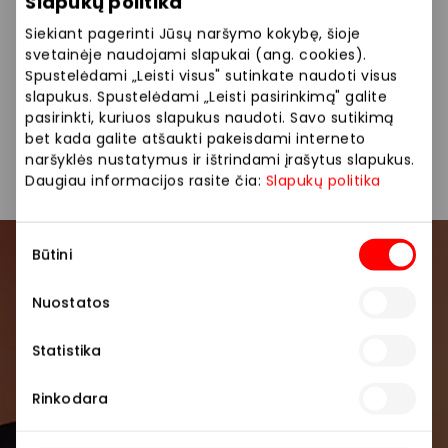
Slapukų politika
Čia galite pagirdyti savo augintinį!
Siekiant pagerinti Jūsų naršymo kokybę, šioje
svetainėje naudojami slapukai (ang. cookies).
Spustelėdami „Leisti visus" sutinkate naudoti visus
Dienos pietūs
Restoranai
slapukus. Spustelėdami „Leisti pasirinkimą" galite
pasirinkti, kuriuos slapukus naudoti. Savo sutikimą
bet kada galite atšaukti pakeisdami interneto
Restoranai ir kavinės
naršyklės nustatymus ir ištrindami įrašytus slapukus.
Daugiau informacijos rasite čia:
Slapukų politika
Sutikimo
Būtini
pasirinkimas
Prisijunkite prie mūsų
bendruomenės
Nuostatos
Pirmieji sužinokite apie geriausius pasiūlymus,
Statistika
renginius ir naujausią informaciją iš AKROPOLIS
prekybos centro.
Rinkodara