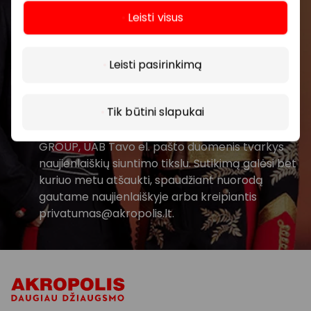
Leisti visus
Daugiau
Leisti pasirinkimą
Prenumeruoti
Tik būtini slapukai
Spustelėdamas „Prenumeruoti“ sutinki gauti
PPC AKROPOLIS naujienas. Dėl to AKROPOLIS
GROUP, UAB Tavo el. pašto duomenis tvarkys
naujienlaiškių siuntimo tikslu. Sutikimą galėsi bet
kuriuo metu atšaukti, spaudžiant nuorodą
gautame naujienlaiškyje arba kreipiantis
privatumas@akropolis.lt.