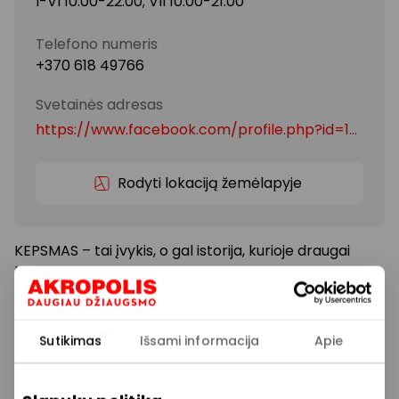
I-VI 10:00-22:00; VII 10:00-21:00
Telefono numeris
+370 618 49766
Svetainės adresas
https://www.facebook.com/profile.php?id=100068271124608
Rodyti lokaciją žemėlapyje
KEPSMAS – tai įvykis, o gal istorija, kurioje draugai
kaista veidus prie laužo ir būna gera. Tai įvykis, kai
laukiama sultingų burgerių ar šonkauliukų. Tai istorija,
kai kaitinant saulei valgomos Neapolietiškos picos.
Sutikimas
Išsami informacija
Apie
Mūsų idėja – skanus maistas, o tikslas – jaukios jūsų
akimirkos ir geros emocijos mūsų restorane.