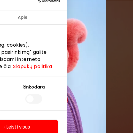
Apie
menės
formaciją iš
g. cookies).
 pasirinkimą" galite
eisdami interneto
e čia:
Slapukų politika
Rinkodara
Leisti visus