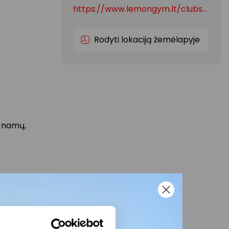
https://www.lemongym.lt/clubs/siauliu-akropolis/
Rodyti lokaciją žemėlapyje
i namų,