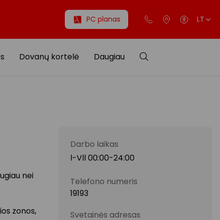
PC planas
LT
os
Dovanų kortelė
Daugiau
Darbo laikas
l-Vll 00:00-24:00
ugiau nei
Telefono numeris
19193
ios zonos,
Svetainės adresas