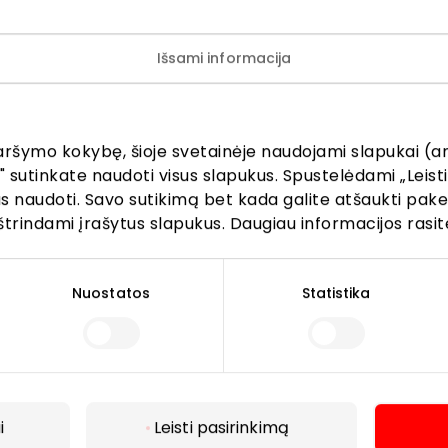
Išsami informacija
ijunkite prie mūsų bendruo
žinokite apie geriausius pasiūlymus, renginius ir naujausią in
aršymo kokybę, šioje svetainėje naudojami slapukai (an
AKROPOLIS prekybos centro.
" sutinkate naudoti visus slapukus. Spustelėdami „Leisti
kus naudoti. Savo sutikimą bet kada galite atšaukti pak
štrindami įrašytus slapukus. Daugiau informacijos rasit
Nuostatos
Statistika
Prenumeruoti
Spustelėdamas „Prenumeruoti“ sutinki gauti PPC
AKROPOLIS naujienas. Dėl to AKROPOLIS GROUP,
i
Leisti pasirinkimą
UAB Tavo el. pašto duomenis tvarkys naujienlaiškių