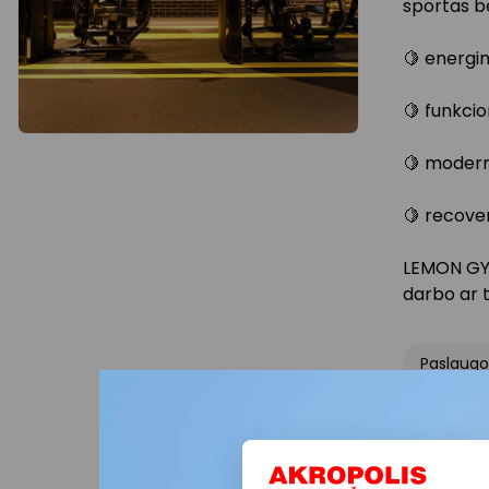
sportas be
🍋 energin
🍋 funkcio
🍋 moderni
🍋 recover
LEMON GYM
darbo ar 
Paslaugo