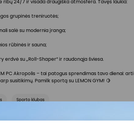
 ribų 24/7 ir visada draugiška atmosfera. Tavęs laukia:
gos grupinės treniruotės;
nali salė su modernia įranga;
os rūbinės ir sauna;
y erdvė su „Roll-Shaper“ ir raudonąja šviesa.
 PC Akropolis – tai patogus sprendimas tavo dienai: art
tarp susitikimų. Pamilk sportą su LEMON GYM! 🍋
s
Sporto klubas