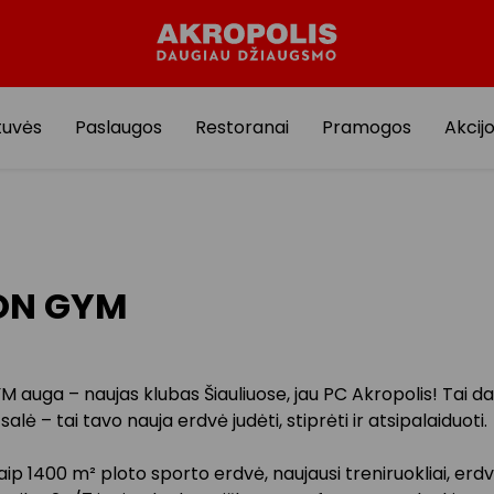
tuvės
Paslaugos
Restoranai
Pramogos
Akcij
ON GYM
auga – naujas klubas Šiauliuose, jau PC Akropolis! Tai da
salė – tai tavo nauja erdvė judėti, stiprėti ir atsipalaiduoti.
ip 1400 m² ploto sporto erdvė, naujausi treniruokliai, erdv