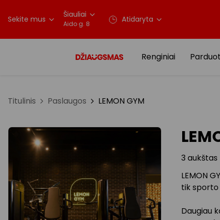
Šiauliai
Sekite mus
Atidaryta
Aido g. 8
Renginiai
Parduo
Titulinis
Paslaugos
LEMON GYM
LEM
3 aukštas
LEMON GYM 
tik sporto 
Daugiau ka