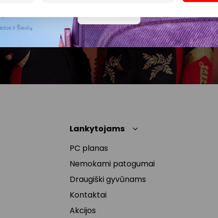
siuntimo tikslu. Sutikimą galėsi bet kuriuo metu
Daugiau
atšaukti, spaudžiant nuorodą gautame
naujienlaiškyje arba kreipiantis
privatumas@akropolis.lt.
Lankytojams
PC planas
Nemokami patogumai
Draugiški gyvūnams
Kontaktai
Akcijos