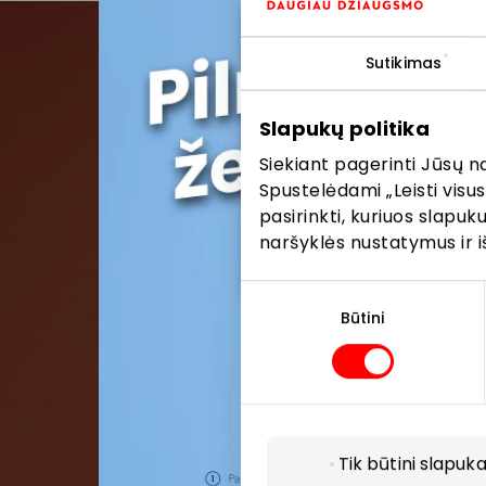
Sutikimas
Pris
Slapukų politika
Pirmieji su
Siekiant pagerinti Jūsų n
Spustelėdami „Leisti visus
pasirinkti, kuriuos slapu
naršyklės nustatymus ir i
Sutikimo
pasirinkimas
Būtini
Tik būtini slapuka