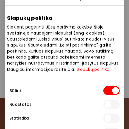
patrauklumą ir mados tendencijas, siūlydamas
aiškias kainas bei nuoširdžiai ir atsidavusiai
aptarnaudamas savo reiklius klientus.
Slapukų politika
Siekiant pagerinti Jūsų naršymo kokybę, šioje
Siūlome platų paslaugų pasirinkimą: regėjimo
svetainėje naudojami slapukai (ang. cookies).
patikra, konsultacijos, receptai akiniams, lęšių
Spustelėdami „Leisti visus" sutinkate naudoti visus
parinkimas.
slapukus. Spustelėdami „Leisti pasirinkimą" galite
pasirinkti, kuriuos slapukus naudoti. Savo sutikimą
bet kada galite atšaukti pakeisdami interneto
Grožio ir sveikatos paslaugos
Parduotuvės
naršyklės nustatymus ir ištrindami įrašytus slapukus.
Daugiau informacijos rasite čia:
Slapukų politika
Paslaugos
Vaistinės ir optikos
Sutikimo
Būtini
pasirinkimas
Nuostatos
Prisijunkite prie mūsų
Statistika
bendruomenės