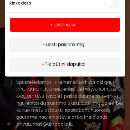
Rinkodara
Pirmieji sužinokite apie geriausius pasiūlymus,
renginius ir naujausią informaciją iš AKROPOLIS
prekybos centro.
Leisti visus
Daugiau
Leisti pasirinkimą
Tik būtini slapukai
Prenumeruoti
Spustelėdamas „Prenumeruoti“ sutinki gauti
PPC AKROPOLIS naujienas. Dėl to AKROPOLIS
GROUP, UAB Tavo el. pašto duomenis tvarkys
naujienlaiškių siuntimo tikslu. Sutikimą galėsi bet
kuriuo metu atšaukti, spaudžiant nuorodą
gautame naujienlaiškyje arba kreipiantis
privatumas@akropolis.lt.