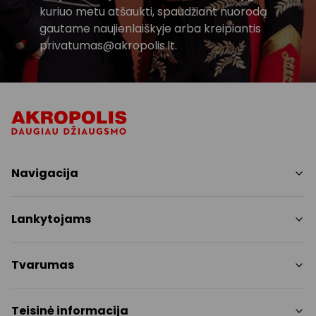
kuriuo metu atšaukti, spaudžiant nuorodą
gautame naujienlaiškyje arba kreipiantis
privatumas@akropolis.lt.
Navigacija
Parduotuvės
Lankytojams
Paslaugos
Restoranai
PC planas
Tvarumas
Pramogos
Nemokami patogumai
Draugiški gyvūnams
Tvarumo tikslai
Teisinė informacija
Kontaktai
Tvarumo ataskaita