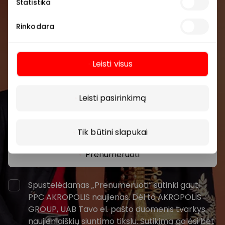
Statistika
Prisijunkite prie mūsų
Rinkodara
bendruomenės
Pirmieji sužinokite apie geriausius pasiūlymus,
Leisti visus
renginius ir naujausią informaciją iš AKROPOLIS
prekybos centro.
Daugiau
Leisti pasirinkimą
Tik būtini slapukai
Prenumeruoti
Spustelėdamas „Prenumeruoti“ sutinki gauti
PPC AKROPOLIS naujienas. Dėl to AKROPOLIS
GROUP, UAB Tavo el. pašto duomenis tvarkys
naujienlaiškių siuntimo tikslu. Sutikimą galėsi bet