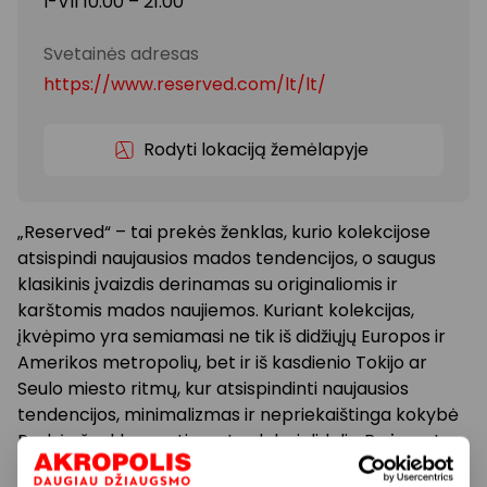
I-VII 10:00 – 21:00
Svetainės adresas
https://www.reserved.com/lt/lt/
Rodyti lokaciją žemėlapyje
„Reserved“ – tai prekės ženklas, kurio kolekcijose
atsispindi naujausios mados tendencijos, o saugus
klasikinis įvaizdis derinamas su originaliomis ir
karštomis mados naujiemos. Kuriant kolekcijas,
įkvėpimo yra semiamasi ne tik iš didžiųjų Europos ir
Amerikos metropolių, bet ir iš kasdienio Tokijo ar
Seulo miesto ritmų, kur atsispindinti naujausios
tendencijos, minimalizmas ir nepriekaištinga kokybė
Prekės ženklo asortimentas labai didelis. Be įprastų
kolekcijų moterims, vyrams ir vaikams, „Reserved“