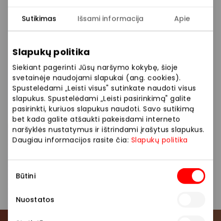
parduotuvėse galima rasti unisex drabužių ir nišinių
kolekcijų. Viena iš jų – tai speciali kolekcija
Sutikimas
Išsami informacija
Apie
„Maternity“, skirta besilaukiančioms. Kiekvienais
metais prekės ženklas vis daugiau dėmesio ir
pastangų skiria išbandydamas naujus sprendimus
Slapukų politika
tvarios mados srityje ir didina gamtai draugiškų
Siekiant pagerinti Jūsų naršymo kokybę, šioje
drabužių kiekį savo kolekcijose. Tokius drabužius
svetainėje naudojami slapukai (ang. cookies).
rasite pažymėtus specialia „Eco Aware“ etikete.
Spustelėdami „Leisti visus" sutinkate naudoti visus
slapukus. Spustelėdami „Leisti pasirinkimą" galite
Siūlome platų prekių pasirinkimą: suknelės, paltai,
pasirinkti, kuriuos slapukus naudoti. Savo sutikimą
bet kada galite atšaukti pakeisdami interneto
džinsai, marškinėliai, kostiumai, vaikų drabužiai.
naršyklės nustatymus ir ištrindami įrašytus slapukus.
Daugiau informacijos rasite čia:
Slapukų politika
Drabužiai
Parduotuvės
Vaikų prekės
Sutikimo
Būtini
pasirinkimas
Nuostatos