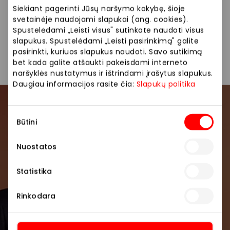
informuosime SMS žinute ir el. paštu. Daugiau
Siekiant pagerinti Jūsų naršymo kokybę, šioje
informacijos: https://www.smartposti.lt/
svetainėje naudojami slapukai (ang. cookies).
Spustelėdami „Leisti visus" sutinkate naudoti visus
slapukus. Spustelėdami „Leisti pasirinkimą" galite
Paslaugos
Pašto paslaugos
pasirinkti, kuriuos slapukus naudoti. Savo sutikimą
bet kada galite atšaukti pakeisdami interneto
naršyklės nustatymus ir ištrindami įrašytus slapukus.
Daugiau informacijos rasite čia:
Slapukų politika
Prisijunkite prie mūsų
Sutikimo
Būtini
bendruomenės
pasirinkimas
Nuostatos
Pirmieji sužinokite apie geriausius pasiūlymus,
renginius ir naujausią informaciją iš AKROPOLIS
Statistika
prekybos centro.
Rinkodara