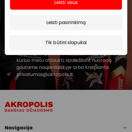
Leisti visus
Daugiau
Prenumeruoti
Leisti pasirinkimą
Spustelėdamas „Prenumeruoti“ sutinki gauti
PPC AKROPOLIS naujienas. Dėl to AKROPOLIS
Tik būtini slapukai
GROUP, UAB Tavo el. pašto duomenis tvarkys
naujienlaiškių siuntimo tikslu. Sutikimą galėsi bet
kuriuo metu atšaukti, spaudžiant nuorodą
gautame naujienlaiškyje arba kreipiantis
privatumas@akropolis.lt.
Navigacija