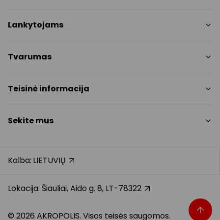
Parduotuvės
Lankytojams
Paslaugos
Restoranai
PC planas
Tvarumas
Pramogos
Nemokami patogumai
Draugiški gyvūnams
Tvarumo tikslai
Teisinė informacija
Kontaktai
Tvarumo ataskaita
Akcijos
Politikos
Prekybos centro taisyklės
Sekite mus
Dovanų kortelė
Slapukų politika
Karjera
Privatumo politika
Instagram
Atsiliepimai
Dovanų kortelės bendrosios taisyklės
Facebook
Kalba:
LIETUVIŲ
Pranešėjų apsauga
YouTube
Klientų aptarnavimo standartas
TikTok
Lokacija: Šiauliai, Aido g. 8, LT-78322
© 2026 AKROPOLIS. Visos teisės saugomos.