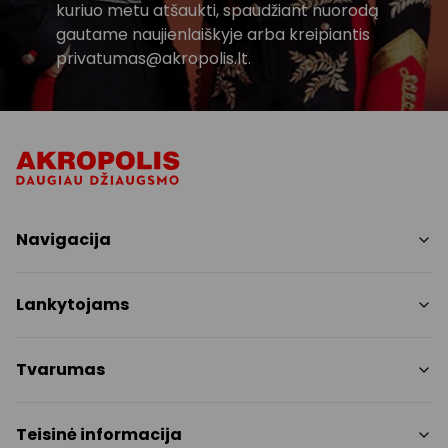
kuriuo metu atšaukti, spaudžiant nuorodą
gautame naujienlaiškyje arba kreipiantis
privatumas@akropolis.lt.
Navigacija
Parduotuvės
Lankytojams
Paslaugos
Restoranai
PC planas
Tvarumas
Pramogos
Nemokami patogumai
Draugiški gyvūnams
Tvarumo tikslai
Teisinė informacija
Kontaktai
Tvarumo ataskaita