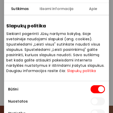
Jei Jums reikia greito šviesolaidinio interneto ar bet kokios rūšies
televizijos paslaugų, tai užsukote būtent ten, kur reikia.
Sutikimas
Išsami informacija
Apie
Kodėl verta rinktis SPLIUS?
Slapukų politika
Prizai už lojalumo taškus
Siekiant pagerinti Jūsų naršymo kokybę, šioje
svetainėje naudojami slapukai (ang. cookies).
100 % nuolaida už rekomendaciją
Spustelėdami „Leisti visus" sutinkate naudoti visus
slapukus. Spustelėdami „Leisti pasirinkimą" galite
pasirinkti, kuriuos slapukus naudoti. Savo sutikimą
Nemokamas aptarnavimas
bet kada galite atšaukti pakeisdami interneto
naršyklės nustatymus ir ištrindami įrašytus slapukus.
Prekės be pabrangimo
Daugiau informacijos rasite čia:
Slapukų politika
Sutikimo
Paslaugos
Telekomunikacijos
Būtini
pasirinkimas
Nuostatos