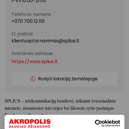
I-VII 10:00-21:00
Telefono numeris
+370 700 12 101
El. paštas
klientuaptarnavimas@splius.lt
Svetainės adresas
https://www.splius.lt
Rodyti lokaciją žemėlapyje
SPLIUS – telekomunikacijų bendrovė, teikianti šviesolaidinio
interneto, išmaniosios televizijos bei fiksuoto ryšio paslaugas
Šiauliuose ir Panevėžyje.