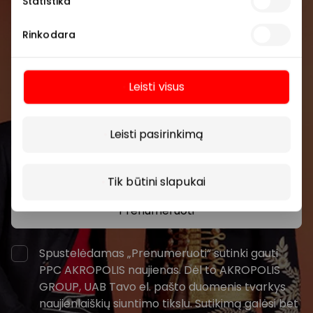
Statistika
Prisijunkite prie mūsų
Rinkodara
bendruomenės
Pirmieji sužinokite apie geriausius pasiūlymus,
Leisti visus
renginius ir naujausią informaciją iš AKROPOLIS
prekybos centro.
Daugiau
Leisti pasirinkimą
Tik būtini slapukai
Prenumeruoti
Spustelėdamas „Prenumeruoti“ sutinki gauti
PPC AKROPOLIS naujienas. Dėl to AKROPOLIS
GROUP, UAB Tavo el. pašto duomenis tvarkys
naujienlaiškių siuntimo tikslu. Sutikimą galėsi bet