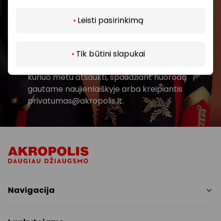
Daugiau
Leisti pasirinkimą
Spustelėdamas „Prenumeruoti“ sutinki gauti
PPC AKROPOLIS naujienas. Dėl to AKROPOLIS
GROUP, UAB Tavo el. pašto duomenis tvarkys
Tik būtini slapukai
naujienlaiškių siuntimo tikslu. Sutikimą galėsi bet
kuriuo metu atšaukti, spaudžiant nuorodą
gautame naujienlaiškyje arba kreipiantis
privatumas@akropolis.lt.
Navigacija
Parduotuvės