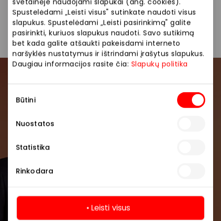
svetainėje naudojami slapukai (ang. cookies).
Spustelėdami „Leisti visus" sutinkate naudoti visus
Bankai, greitieji kreditai
Paslaugos
slapukus. Spustelėdami „Leisti pasirinkimą" galite
pasirinkti, kuriuos slapukus naudoti. Savo sutikimą
bet kada galite atšaukti pakeisdami interneto
naršyklės nustatymus ir ištrindami įrašytus slapukus.
Daugiau informacijos rasite čia:
Slapukų politika
Prisijunkite prie mūsų
Sutikimo
bendruomenės
Būtini
pasirinkimas
Pirmieji sužinokite apie geriausius pasiūlymus,
Nuostatos
renginius ir naujausią informaciją iš AKROPOLIS
prekybos centro.
Statistika
Rinkodara
Leisti visus
Prenumeruoti