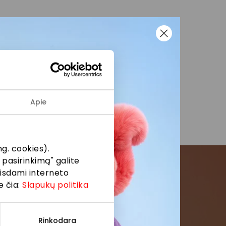
aše gali būti
munikacijai, įskaitant
se viešuose
Apie
g. cookies).
 pasirinkimą" galite
eisdami interneto
e čia:
Slapukų politika
menės
formaciją iš
Rinkodara