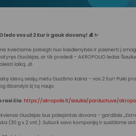
ledo vos už 2 Eur ir gauk dovanų! ⛸️ ✨
is kviečiame pabėgti nuo kasdienybės ir pasinerti į smagų
patyręs čiuožėjas, ar tik pradedi – AKROPOLIO ledas Šiauliu
aleisti laiką. 🧊
itę laisvų sesijų metu čiuožimo kaina – vos 2 Eur! Puiki prog
og išbandyti šį tą naujo.
s rasi čia
:
https://akropolis.lt/siauliai/parduotuve/akropo
iekvienas čiuožėjas bus palepintas dovana – gardžiais „Estre
ska (30 g x 2 vnt.). Suburk savo kompaniją ir susitikime ant