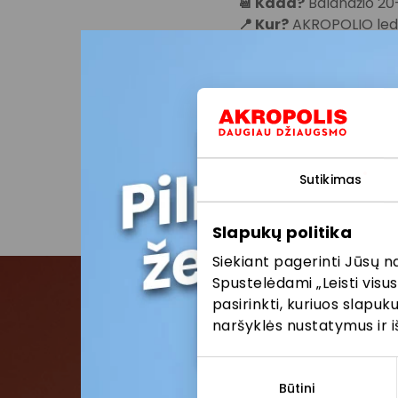
📆 Kada?
Balandžio 20–
📍 Kur?
AKROPOLIO ledo
📸 Renginys bus fotogra
užfiksuotas Jūsų (Jūsų 
paskelbti AKROPOLIS int
pranešimuose. Daugia
Sutikimas
Pasidalinti:
Facebo
Slapukų politika
Siekiant pagerinti Jūsų n
Spustelėdami „Leisti visus
pasirinkti, kuriuos slapu
naršyklės nustatymus ir i
Pris
Sutikimo
Pirmieji su
pasirinkimas
Būtini