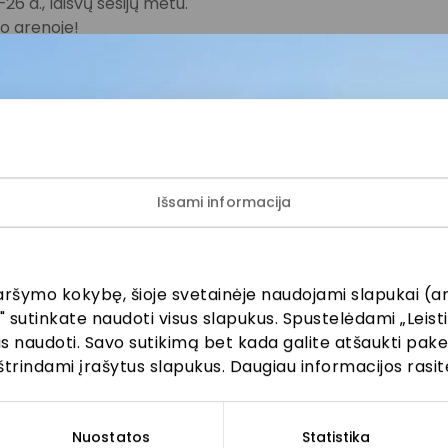
26 d., laisvų sesijų metu.
 arenoje!
fuojamas ir (ar) filmuojamas. Nuotraukoje ir (ar) vaizdo įr
vaiko) atvaizdas, kurį PPC AKROPOLIS gali naudoti viešai ko
erneto svetainėje, socialinių tinklų paskyrose ir/ar kituo
u apie asmens duomenų tvarkymą www.akropolis.lt
Išsami informacija
ok
LinkedIn
Kopijuoti nuorodą
aršymo kokybę, šioje svetainėje naudojami slapukai (an
" sutinkate naudoti visus slapukus. Spustelėdami „Leisti
kus naudoti. Savo sutikimą bet kada galite atšaukti pak
štrindami įrašytus slapukus. Daugiau informacijos rasit
ijunkite prie mūsų bendruo
žinokite apie geriausius pasiūlymus, renginius ir naujausią in
Nuostatos
Statistika