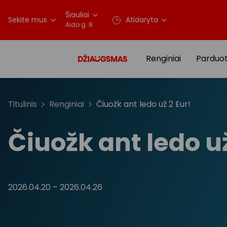
Šiauliai
Sekite mus
Atidaryta
Aido g. 8
Renginiai
Parduo
Titulinis
Renginiai
Čiuožk ant ledo už 2 Eur!
Čiuožk ant ledo už
2026.04.20
–
2026.04.26