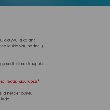
, aktyvų laiką ant
ose laukia visų norinčių
a susitikti su draugais,
lio-ledas-siauliuose/
lla Kettle“ bulvių
 ledo!