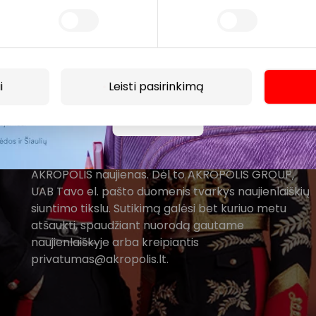
AKROPOLIS prekybos centro.
i
Leisti pasirinkimą
Prenumeruoti
Daugiau
Spustelėdamas „Prenumeruoti“ sutinki gauti PPC
AKROPOLIS naujienas. Dėl to AKROPOLIS GROUP,
UAB Tavo el. pašto duomenis tvarkys naujienlaiškių
siuntimo tikslu. Sutikimą galėsi bet kuriuo metu
atšaukti, spaudžiant nuorodą gautame
naujienlaiškyje arba kreipiantis
privatumas@akropolis.lt.