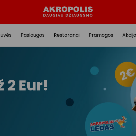
tuvės
Paslaugos
Restoranai
Pramogos
Akcij
 2 Eur!