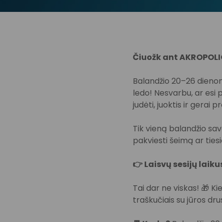
Čiuožk ant AKROPOLIO 
Balandžio 20–26 dienom
ledo! Nesvarbu, ar esi 
judėti, juoktis ir gerai pr
Tik vieną balandžio sava
pakviesti šeimą ar tiesi
👉 Laisvų sesijų laiku
Tai dar ne viskas! 🎁 K
traškučiais su jūros dru