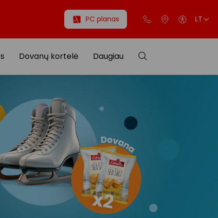
PC planas
LT
os
Dovanų kortelė
Daugiau