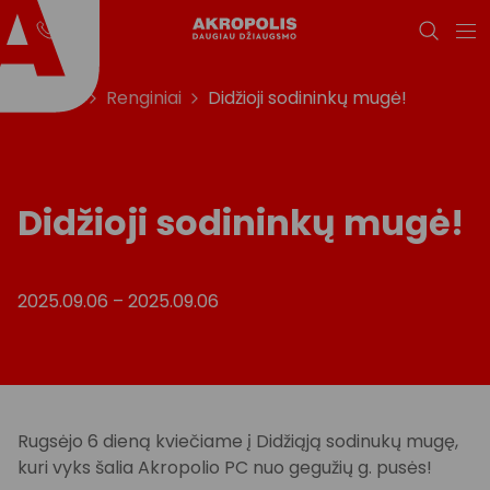
Titulinis
Renginiai
Didžioji sodininkų mugė!
Didžioji sodininkų mugė!
2025.09.06
–
2025.09.06
Rugsėjo 6 dieną kviečiame į Didžiąją sodinukų mugę,
kuri vyks šalia Akropolio PC nuo gegužių g. pusės!