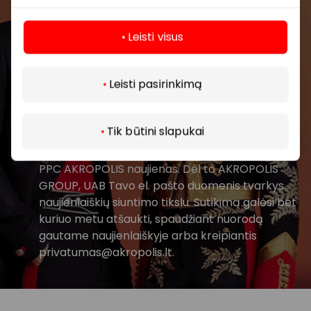
prekybos centro.
Leisti visus
Daugiau
Leisti pasirinkimą
Prenumeruoti
Tik būtini slapukai
Spustelėdamas „Prenumeruoti“ sutinki gauti
PPC AKROPOLIS naujienas. Dėl to AKROPOLIS
GROUP, UAB Tavo el. pašto duomenis tvarkys
naujienlaiškių siuntimo tikslu. Sutikimą galėsi bet
kuriuo metu atšaukti, spaudžiant nuorodą
gautame naujienlaiškyje arba kreipiantis
privatumas@akropolis.lt.