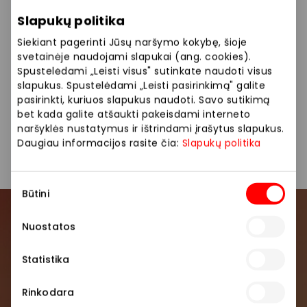
Jūsų (Jūsų vaiko) atvaizdas, kurį PPC AKROPOLIS gali
Slapukų politika
naudoti viešai komunikacijai, įskaitant paskelbti
AKROPOLIS interneto svetainėje, socialinių tinklų
Siekiant pagerinti Jūsų naršymo kokybę, šioje
paskyrose ir/ar kituose viešuose pranešimuose.
svetainėje naudojami slapukai (ang. cookies).
Spustelėdami „Leisti visus" sutinkate naudoti visus
Daugiau apie asmens duomenų tvarkymą
slapukus. Spustelėdami „Leisti pasirinkimą" galite
www.akropolis.lt
pasirinkti, kuriuos slapukus naudoti. Savo sutikimą
bet kada galite atšaukti pakeisdami interneto
AKROPOLIS – daugiau džiaugsmo!
naršyklės nustatymus ir ištrindami įrašytus slapukus.
Daugiau informacijos rasite čia:
Slapukų politika
Pasidalinti:
Facebook
LinkedIn
Sutikimo
Būtini
pasirinkimas
Prisijunkite prie mūsų
Nuostatos
bendruomenės
Statistika
Pirmieji sužinokite apie geriausius pasiūlymus,
Rinkodara
renginius ir naujausią informaciją iš AKROPOLIS