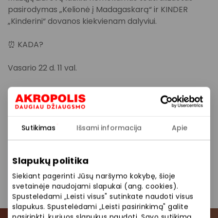
pasirodymas „Kelionė į Madagaskarą“ ir KINDER
„Kinderini“ dovanos kiekvienam dalyviui.
⏰
KADA?
Vasario 22 d. 11 val.
📍
KUR? 2 a., Prie vaikų žaidimų aikštelės.
Sutikimas
Išsami informacija
Apie
Daugiau informacijos ir nuolaidų sąrašas:
https://akropolis.lt/siauliai/nemokamu-pramogu-
Slapukų politika
renginys-namu-darbams-dziaugsmas/
Siekiant pagerinti Jūsų naršymo kokybę, šioje
svetainėje naudojami slapukai (ang. cookies).
Pasidalinti:
Facebook
LinkedIn
Spustelėdami „Leisti visus" sutinkate naudoti visus
slapukus. Spustelėdami „Leisti pasirinkimą" galite
pasirinkti, kuriuos slapukus naudoti. Savo sutikimą