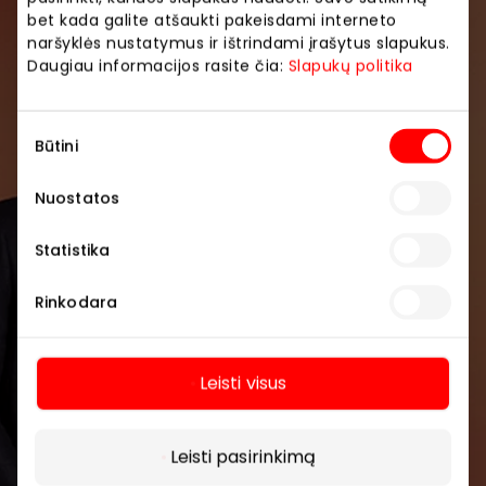
bet kada galite atšaukti pakeisdami interneto
Prisijunkite prie mūsų
naršyklės nustatymus ir ištrindami įrašytus slapukus.
Daugiau informacijos rasite čia:
bendruomenės
Slapukų politika
Pirmieji sužinokite apie geriausius pasiūlymus,
Sutikimo
renginius ir naujausią informaciją iš AKROPOLIS
Būtini
pasirinkimas
prekybos centro.
Nuostatos
Statistika
Rinkodara
Prenumeruoti
Leisti visus
Spustelėdamas „Prenumeruoti“ sutinki gauti
Daugiau
PPC AKROPOLIS naujienas. Dėl to AKROPOLIS
GROUP, UAB Tavo el. pašto duomenis tvarkys
Leisti pasirinkimą
naujienlaiškių siuntimo tikslu. Sutikimą galėsi bet