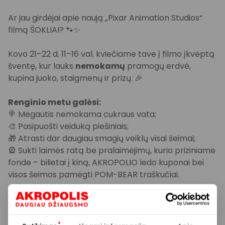
Ar jau girdėjai apie naują „Pixar Animation Studios“
filmą ŠOKLIAI? 🐾✨
Kovo 21–22 d. 11–16 val. kviečiame tave į filmo įkvėptą
šventę, kur lauks
nemokamų
pramogų erdvė,
kupina juoko, staigmenų ir prizų. 🎉
Renginio metu galėsi:
🍭 Mėgautis nemokama cukraus vata;
🎨 Pasipuošti veiduką piešiniais;
🎁 Atrasti dar daugiau smagių veiklų visai šeimai;
🎡 Sukti laimės ratą be pralaimėjimų, kurio priziniame
fonde – bilietai į kiną, AKROPOLIO ledo kuponai bei
visos šeimos pamėgti POM-BEAR traškučiai.
Nepraleisk progos smagiai praleisti laiką su šeima ir
pasinerti į „Šoklių“ nuotaiką. 💛