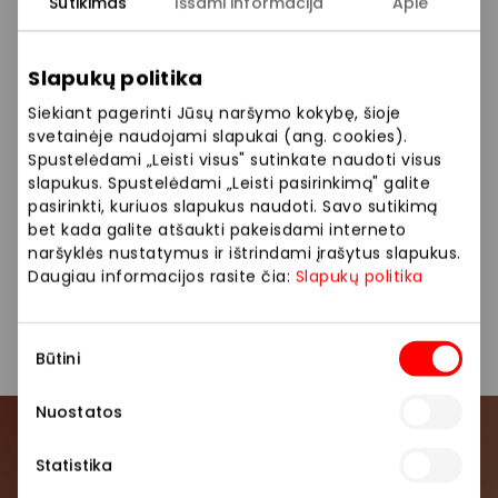
Sutikimas
Išsami informacija
Apie
📅 Kovo 21–22 d. 11–16 val.
📍 3 a., prie FORUM CINEMAS
Slapukų politika
Renginys bus fotografuojamas ir (ar) filmuojamas.
Siekiant pagerinti Jūsų naršymo kokybę, šioje
Nuotraukoje ir (ar) vaizdo įraše gali būti užfiksuotas
svetainėje naudojami slapukai (ang. cookies).
tavo (tavo vaiko) atvaizdas, kurį PPC AKROPOLIS gali
Spustelėdami „Leisti visus" sutinkate naudoti visus
naudoti viešai komunikacijai, įskaitant paskelbti
slapukus. Spustelėdami „Leisti pasirinkimą" galite
AKROPOLIS interneto svetainėje, socialinių tinklų
pasirinkti, kuriuos slapukus naudoti. Savo sutikimą
bet kada galite atšaukti pakeisdami interneto
paskyrose ir (ar) kituose viešuose pranešimuose.
naršyklės nustatymus ir ištrindami įrašytus slapukus.
Daugiau apie asmens duomenų tvarkymą:
Daugiau informacijos rasite čia:
Slapukų politika
www.akropolis.lt
Sutikimo
Pasidalinti:
Facebook
LinkedIn
Būtini
pasirinkimas
Nuostatos
Prisijunkite prie mūsų
Statistika
bendruomenės