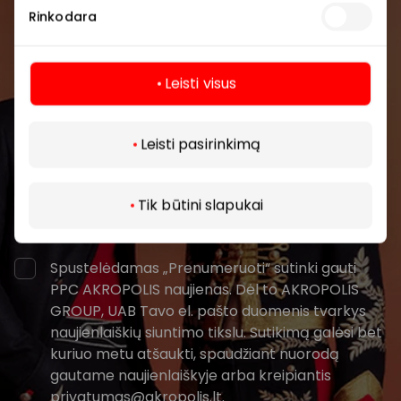
Rinkodara
Pirmieji sužinokite apie geriausius pasiūlymus,
renginius ir naujausią informaciją iš AKROPOLIS
prekybos centro.
Leisti visus
Daugiau
Leisti pasirinkimą
Tik būtini slapukai
Prenumeruoti
Spustelėdamas „Prenumeruoti“ sutinki gauti
PPC AKROPOLIS naujienas. Dėl to AKROPOLIS
GROUP, UAB Tavo el. pašto duomenis tvarkys
naujienlaiškių siuntimo tikslu. Sutikimą galėsi bet
kuriuo metu atšaukti, spaudžiant nuorodą
gautame naujienlaiškyje arba kreipiantis
privatumas@akropolis.lt.