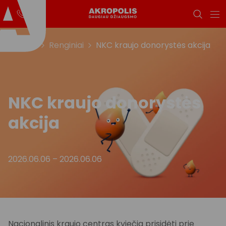
Titulinis
Renginiai
NKC kraujo donorystės akcija
NKC kraujo donorystės
akcija
2026.06.06
–
2026.06.06
Nacionalinis kraujo centras kviečia prisidėti prie