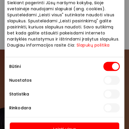
AKROPOLIS interneto svetainėje, socialinių tinklų
Siekiant pagerinti Jūsų naršymo kokybę, šioje
paskyrose ir/ar kituose viešuose pranešimuose.
svetainėje naudojami slapukai (ang. cookies).
Daugiau apie asmens duomenų tvarkymą
Spustelėdami „Leisti visus" sutinkate naudoti visus
slapukus. Spustelėdami „Leisti pasirinkimą" galite
www.akropolis.lt
pasirinkti, kuriuos slapukus naudoti. Savo sutikimą
bet kada galite atšaukti pakeisdami interneto
naršyklės nustatymus ir ištrindami įrašytus slapukus.
Pasidalinti:
Facebook
LinkedIn
Daugiau informacijos rasite čia:
Slapukų politika
Sutikimo
Prisijunkite prie mūsų
Būtini
pasirinkimas
bendruomenės
Nuostatos
Pirmieji sužinokite apie geriausius pasiūlymus,
renginius ir naujausią informaciją iš AKROPOLIS
Statistika
prekybos centro.
Rinkodara