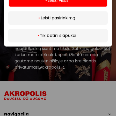
Leisti visus
Daugiau
Prenumeruoti
Leisti pasirinkimą
Spustelėdamas „Prenumeruoti“ sutinki gauti
Tik būtini slapukai
PPC AKROPOLIS naujienas. Dėl to AKROPOLIS
GROUP, UAB Tavo el. pašto duomenis tvarkys
naujienlaiškių siuntimo tikslu. Sutikimą galėsi bet
kuriuo metu atšaukti, spaudžiant nuorodą
gautame naujienlaiškyje arba kreipiantis
privatumas@akropolis.lt.
Navigacija