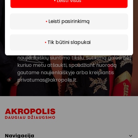
Leisti visus
Daugiau
Prenumeruoti
Leisti pasirinkimą
Spustelėdamas „Prenumeruoti“ sutinki gauti
Tik būtini slapukai
PPC AKROPOLIS naujienas. Dėl to AKROPOLIS
GROUP, UAB Tavo el. pašto duomenis tvarkys
naujienlaiškių siuntimo tikslu. Sutikimą galėsi bet
kuriuo metu atšaukti, spaudžiant nuorodą
gautame naujienlaiškyje arba kreipiantis
privatumas@akropolis.lt.
Navigacija