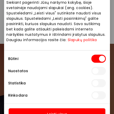
AKROPOLIS interneto svetainėje, socialinių tinklų
Siekiant pagerinti Jūsų naršymo kokybę, šioje
paskyrose ir/ar kituose viešuose pranešimuose.
svetainėje naudojami slapukai (ang. cookies).
Daugiau apie asmens duomenų tvarkymą
Spustelėdami „Leisti visus" sutinkate naudoti visus
slapukus. Spustelėdami „Leisti pasirinkimą" galite
www.akropolis.lt
pasirinkti, kuriuos slapukus naudoti. Savo sutikimą
bet kada galite atšaukti pakeisdami interneto
naršyklės nustatymus ir ištrindami įrašytus slapukus.
Pasidalinti:
Facebook
LinkedIn
Daugiau informacijos rasite čia:
Slapukų politika
Sutikimo
Prisijunkite prie mūsų
Būtini
pasirinkimas
bendruomenės
Nuostatos
Pirmieji sužinokite apie geriausius pasiūlymus,
renginius ir naujausią informaciją iš AKROPOLIS
Statistika
prekybos centro.
Rinkodara