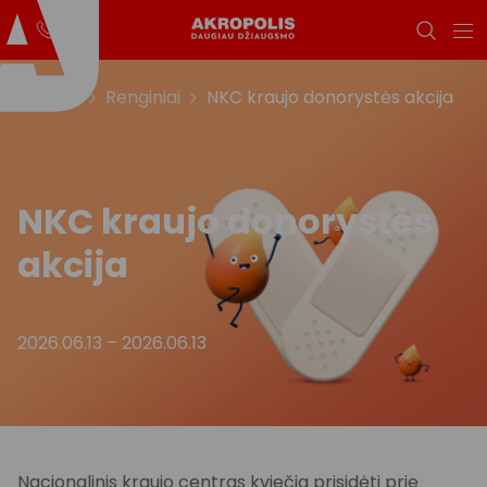
Titulinis
Renginiai
NKC kraujo donorystės akcija
NKC kraujo donorystės
akcija
2026.06.13
–
2026.06.13
Nacionalinis kraujo centras kviečia prisidėti prie