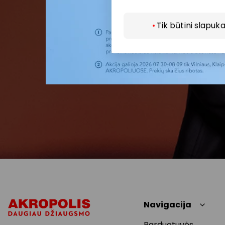
Tik būtini slapuka
Navigacija
Parduotuvės