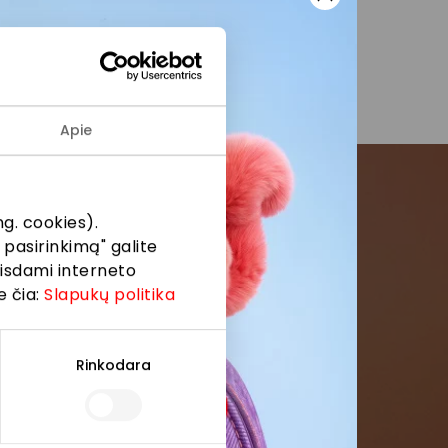
se pranešimuose.
Apie
g. cookies).
menės
 pasirinkimą" galite
eisdami interneto
formaciją iš
e čia:
Slapukų politika
Rinkodara