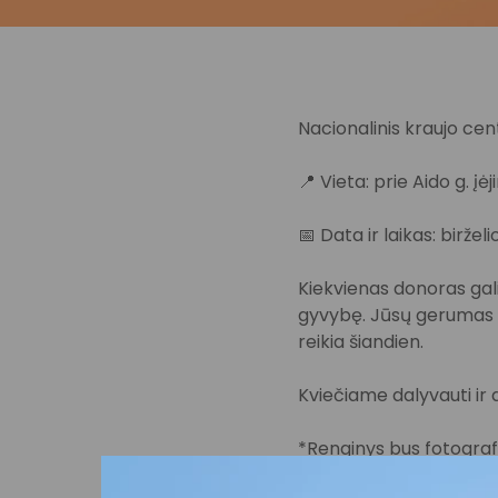
Nacionalinis kraujo cent
📍 Vieta: prie Aido g. įė
📅 Data ir laikas: birželio
Kiekvienas donoras gali 
gyvybę. Jūsų gerumas i
reikia šiandien.
Kviečiame dalyvauti ir 
*Renginys bus fotografu
Jūsų (Jūsų vaiko) atvai