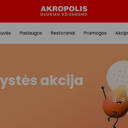
tuvės
Paslaugos
Restoranai
Pramogos
Akcij
ystės akcija