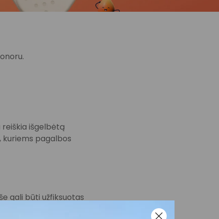
donoru.
 reiškia išgelbėtą
s, kuriems pagalbos
e gali būti užfiksuotas
, įskaitant paskelbti