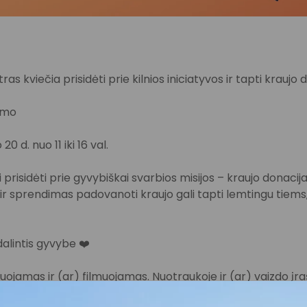
ras kviečia prisidėti prie kilnios iniciatyvos ir tapti kraujo 
jimo
 20 d. nuo 11 iki 16 val.
prisidėti prie gyvybiškai svarbios misijos – kraujo donacija
r sprendimas padovanoti kraujo gali tapti lemtingu tiem
dalintis gyvybe ❤️
ojamas ir (ar) filmuojamas. Nuotraukoje ir (ar) vaizdo įraš
zdas, kurį PPC AKROPOLIS gali naudoti viešai komunikacijai