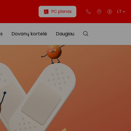
PC planas
LT
os
Dovanų kortelė
Daugiau