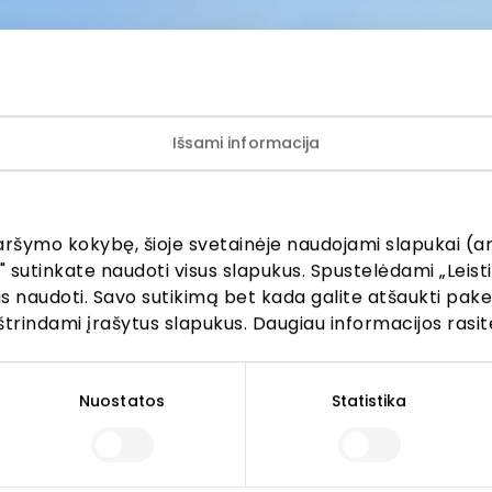
tainėje, socialinių tinklų paskyrose ir/ar kituose viešuo
 duomenų tvarkymą
www.akropolis.lt
ok
LinkedIn
Kopijuoti nuorodą
Išsami informacija
aršymo kokybę, šioje svetainėje naudojami slapukai (an
ijunkite prie mūsų bendruo
" sutinkate naudoti visus slapukus. Spustelėdami „Leisti
kus naudoti. Savo sutikimą bet kada galite atšaukti pak
žinokite apie geriausius pasiūlymus, renginius ir naujausią in
štrindami įrašytus slapukus. Daugiau informacijos rasit
AKROPOLIS prekybos centro.
Nuostatos
Statistika