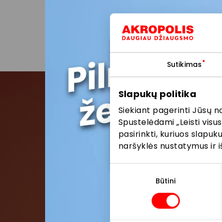
AKROPOLIS interneto sve
Daugiau apie asmens
Pasidalinti:
Facebo
Sutikimas
Slapukų politika
Siekiant pagerinti Jūsų n
Pris
Spustelėdami „Leisti visus
pasirinkti, kuriuos slapu
Pirmieji su
naršyklės nustatymus ir i
Sutikimo
pasirinkimas
Būtini