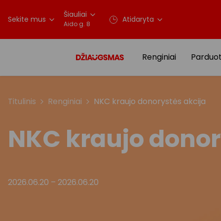
Šiauliai
Sekite mus
Atidaryta
Aido g. 8
Renginiai
Parduo
Titulinis
Renginiai
NKC kraujo donorystės akcija
NKC kraujo donor
2026.06.20
–
2026.06.20