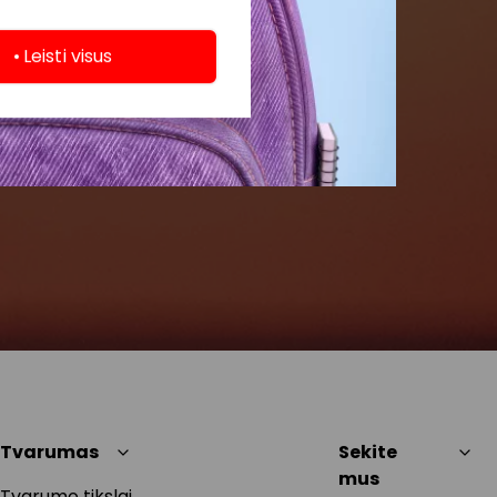
Leisti visus
Tvarumas
Sekite
mus
Tvarumo tikslai