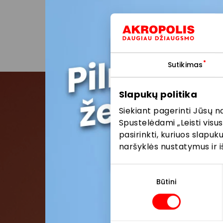
AKROPOLIS interneto sve
Daugiau apie asmens
Pasidalinti:
Facebo
Sutikimas
Slapukų politika
Siekiant pagerinti Jūsų n
Pris
Spustelėdami „Leisti visus
pasirinkti, kuriuos slapu
Pirmieji su
naršyklės nustatymus ir i
Sutikimo
pasirinkimas
Būtini