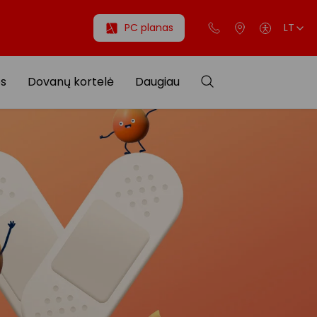
PC planas
LT
os
Dovanų kortelė
Daugiau