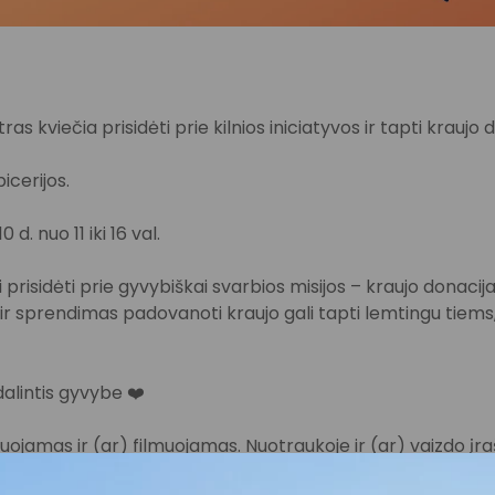
ras kviečia prisidėti prie kilnios iniciatyvos ir tapti kraujo 
icerijos.
0 d. nuo 11 iki 16 val.
prisidėti prie gyvybiškai svarbios misijos – kraujo donacija
r sprendimas padovanoti kraujo gali tapti lemtingu tiem
dalintis gyvybe ❤️
ojamas ir (ar) filmuojamas. Nuotraukoje ir (ar) vaizdo įraš
zdas, kurį PPC AKROPOLIS gali naudoti viešai komunikacijai