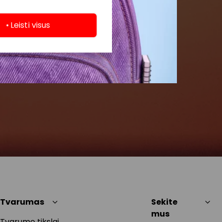
Leisti visus
Tvarumas
Sekite
mus
Tvarumo tikslai