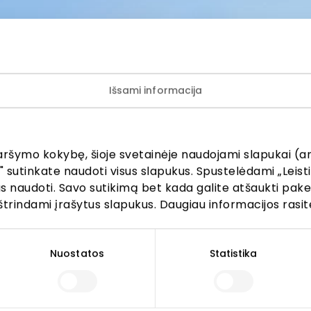
tainėje, socialinių tinklų paskyrose ir/ar kituose viešuo
 duomenų tvarkymą
www.akropolis.lt
ok
LinkedIn
Kopijuoti nuorodą
Išsami informacija
aršymo kokybę, šioje svetainėje naudojami slapukai (an
ijunkite prie mūsų bendruo
" sutinkate naudoti visus slapukus. Spustelėdami „Leisti
kus naudoti. Savo sutikimą bet kada galite atšaukti pak
žinokite apie geriausius pasiūlymus, renginius ir naujausią in
štrindami įrašytus slapukus. Daugiau informacijos rasit
AKROPOLIS prekybos centro.
Nuostatos
Statistika