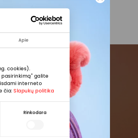
se pranešimuose.
Apie
g. cookies).
menės
 pasirinkimą" galite
eisdami interneto
formaciją iš
e čia:
Slapukų politika
Rinkodara