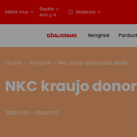
Šiauliai
Sekite mus
Atidaryta
Aido g. 8
Renginiai
Parduo
Titulinis
Renginiai
NKC kraujo donorystės akcija
NKC kraujo donor
2026.07.10
–
2026.07.10