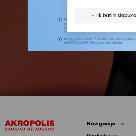
Tik būtini slapuka
Navigacija
Parduotuvės