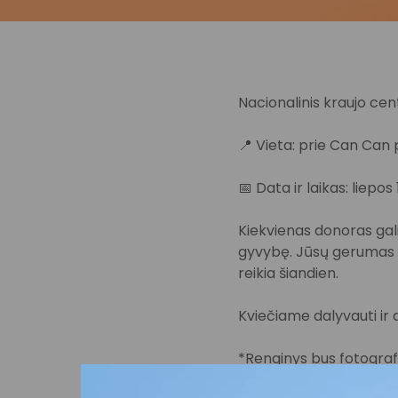
Nacionalinis kraujo cent
📍 Vieta: prie Can Can p
📅 Data ir laikas: liepos 1
Kiekvienas donoras gali 
gyvybę. Jūsų gerumas i
reikia šiandien.
Kviečiame dalyvauti ir 
*Renginys bus fotografu
Jūsų (Jūsų vaiko) atvai