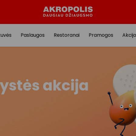
tuvės
Paslaugos
Restoranai
Pramogos
Akcij
ystės akcija