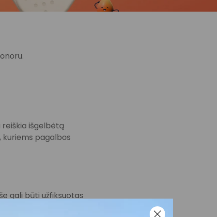
donoru.
 reiškia išgelbėtą
s, kuriems pagalbos
e gali būti užfiksuotas
, įskaitant paskelbti